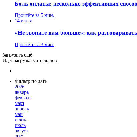
Боль оплаты: несколько эффективных способ
Прочтёте за 5 мин.
14 июля
«Не звоните нам больше»: как разговариват
Прочтёте за 3 мин.
Загрузить ещё
Идёт загрузка материалов
Фильтр по дате
2026
январь
февраль
март
апрель
май
июнь
июль
август
2025