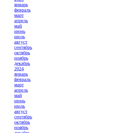
январь
февраль
март
апрель
май
июнь
июль
август
сентябрь
октябрь
ноябрь
декабрь
2024
январь
февраль
март
апрель
май
июнь
июль
август
сентябрь
октябрь
ноябрь
декабрь