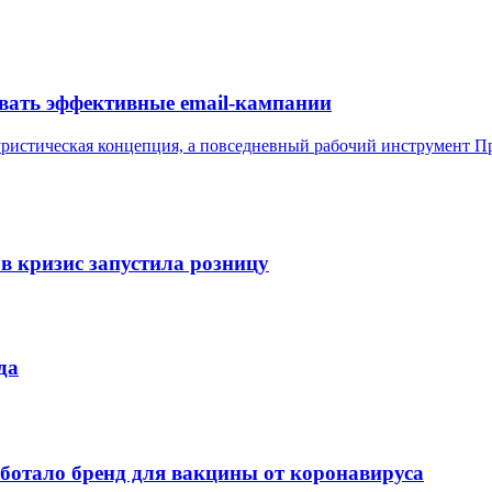
авать эффективные email-кампании
уристическая концепция, а повседневный рабочий инструмент
Пр
в кризис запустила розницу
да
аботало бренд для вакцины от коронавируса