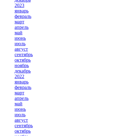
2023
январь
февраль
март
апрель
май
июнь
июль
август
сентябрь
октябрь
ноябрь
декабрь
2022
январь
февраль
март
апрель
май
июнь
июль
август
сентябрь
октябрь