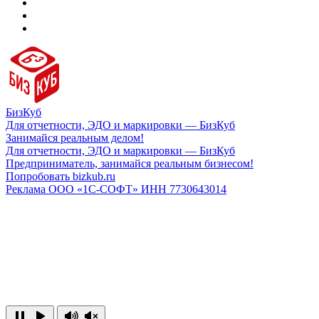
БизКуб
Для отчетности, ЭДО и маркировки — БизКуб
Занимайся реальным делом!
Для отчетности, ЭДО и маркировки — БизКуб
Предприниматель, занимайся реальным бизнесом!
Попробовать bizkub.ru
Реклама ООО «1С-СОФТ» ИНН 7730643014