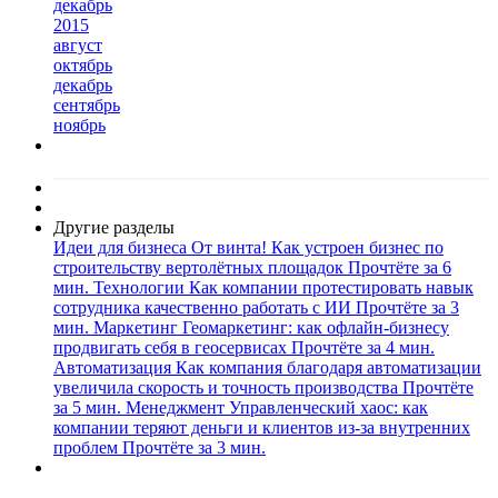
декабрь
2015
август
октябрь
декабрь
сентябрь
ноябрь
Другие разделы
Идеи для бизнеса
От винта! Как устроен бизнес по
строительству вертолётных площадок
Прочтёте за 6
мин.
Технологии
Как компании протестировать навык
сотрудника качественно работать с ИИ
Прочтёте за 3
мин.
Маркетинг
Геомаркетинг: как офлайн-бизнесу
продвигать себя в геосервисах
Прочтёте за 4 мин.
Автоматизация
Как компания благодаря автоматизации
увеличила скорость и точность производства
Прочтёте
за 5 мин.
Менеджмент
Управленческий хаос: как
компании теряют деньги и клиентов из-за внутренних
проблем
Прочтёте за 3 мин.