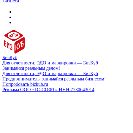
бизнеса
БизКуб
Для отчетности, ЭДО и маркировки — БизКуб
Занимайся реальным делом!
Для отчетности, ЭДО и маркировки — БизКуб
Предприниматель, занимайся реальным бизнесом!
Попробовать bizkub.ru
Реклама ООО «1С-СОФТ» ИНН 7730643014