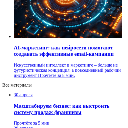
AI-маркетинг: как нейросети помогают
создавать эффективные email-кампании
Искусственный интеллект в маркетинге – больше не
футуристическая концепция, а повседневный рабочий
инструмент
Прочтёте за 8 мин.
Все материалы
30 апреля
Масштабируем бизнес: как выстроить
систему продаж франшизы
Прочтёте за 5 мин.