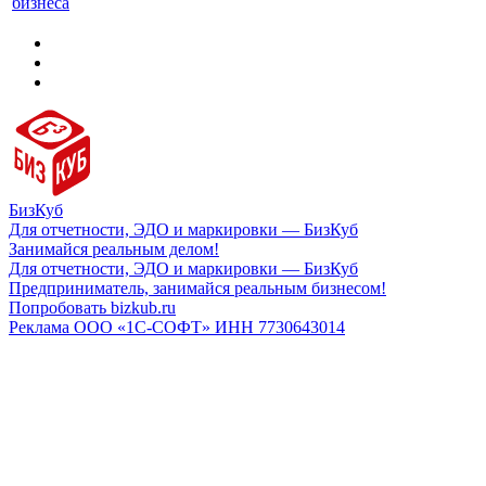
бизнеса
БизКуб
Для отчетности, ЭДО и маркировки — БизКуб
Занимайся реальным делом!
Для отчетности, ЭДО и маркировки — БизКуб
Предприниматель, занимайся реальным бизнесом!
Попробовать bizkub.ru
Реклама ООО «1С-СОФТ» ИНН 7730643014