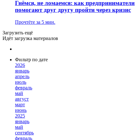
Гнёмся, не ломаемся: как предприниматели
помогают друг другу пройти через кризис
Прочтёте за 5 мин.
Загрузить ещё
Идёт загрузка материалов
Фильтр по дате
2026
январь
апрель
июль
февраль
май
август
март
июнь
2025
январь
май
сентябрь
февраль