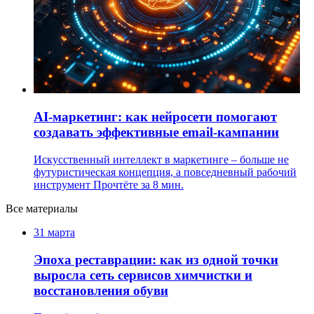
AI-маркетинг: как нейросети помогают
создавать эффективные email-кампании
Искусственный интеллект в маркетинге – больше не
футуристическая концепция, а повседневный рабочий
инструмент
Прочтёте за 8 мин.
Все материалы
31 марта
Эпоха реставрации: как из одной точки
выросла сеть сервисов химчистки и
восстановления обуви