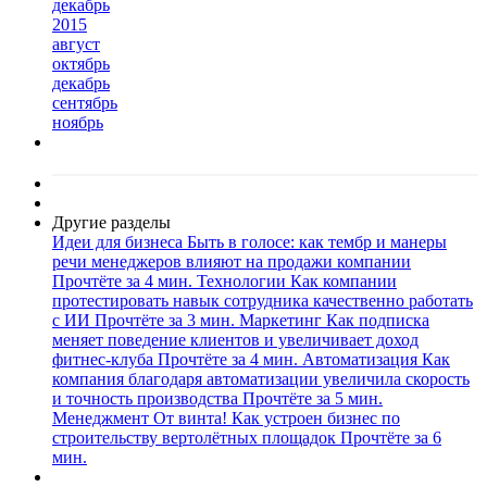
декабрь
2015
август
октябрь
декабрь
сентябрь
ноябрь
Другие разделы
Идеи для бизнеса
Быть в голосе: как тембр и манеры
речи менеджеров влияют на продажи компании
Прочтёте за 4 мин.
Технологии
Как компании
протестировать навык сотрудника качественно работать
с ИИ
Прочтёте за 3 мин.
Маркетинг
Как подписка
меняет поведение клиентов и увеличивает доход
фитнес-клуба
Прочтёте за 4 мин.
Автоматизация
Как
компания благодаря автоматизации увеличила скорость
и точность производства
Прочтёте за 5 мин.
Менеджмент
От винта! Как устроен бизнес по
строительству вертолётных площадок
Прочтёте за 6
мин.