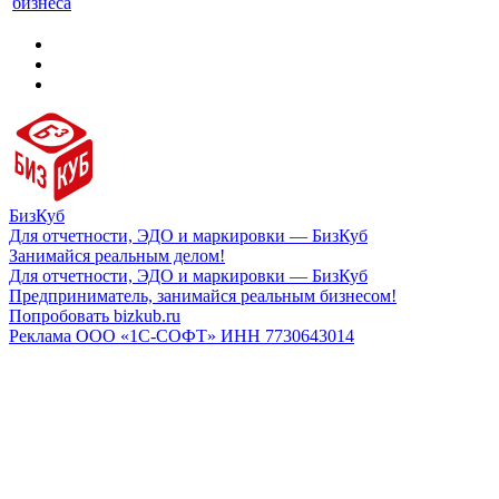
бизнеса
БизКуб
Для отчетности, ЭДО и маркировки — БизКуб
Занимайся реальным делом!
Для отчетности, ЭДО и маркировки — БизКуб
Предприниматель, занимайся реальным бизнесом!
Попробовать bizkub.ru
Реклама ООО «1С-СОФТ» ИНН 7730643014