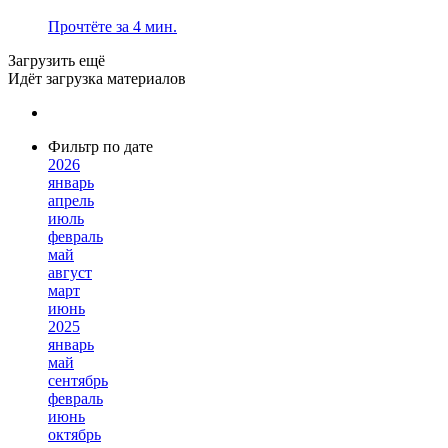
Прочтёте за 4 мин.
Загрузить ещё
Идёт загрузка материалов
Фильтр по дате
2026
январь
апрель
июль
февраль
май
август
март
июнь
2025
январь
май
сентябрь
февраль
июнь
октябрь