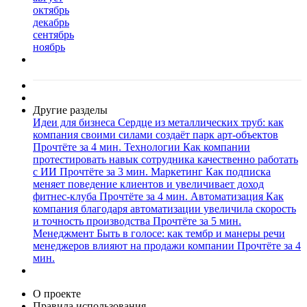
октябрь
декабрь
сентябрь
ноябрь
Другие разделы
Идеи для бизнеса
Сердце из металлических труб: как
компания своими силами создаёт парк арт-объектов
Прочтёте за 4 мин.
Технологии
Как компании
протестировать навык сотрудника качественно работать
с ИИ
Прочтёте за 3 мин.
Маркетинг
Как подписка
меняет поведение клиентов и увеличивает доход
фитнес-клуба
Прочтёте за 4 мин.
Автоматизация
Как
компания благодаря автоматизации увеличила скорость
и точность производства
Прочтёте за 5 мин.
Менеджмент
Быть в голосе: как тембр и манеры речи
менеджеров влияют на продажи компании
Прочтёте за 4
мин.
О проекте
Правила использования