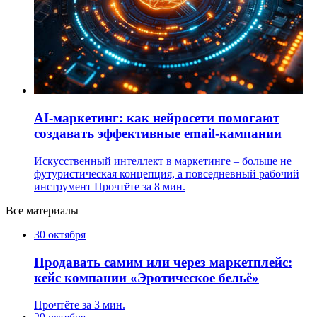
AI-маркетинг: как нейросети помогают
создавать эффективные email-кампании
Искусственный интеллект в маркетинге – больше не
футуристическая концепция, а повседневный рабочий
инструмент
Прочтёте за 8 мин.
Все материалы
30 октября
Продавать самим или через маркетплейс:
кейс компании «Эротическое бельё»
Прочтёте за 3 мин.