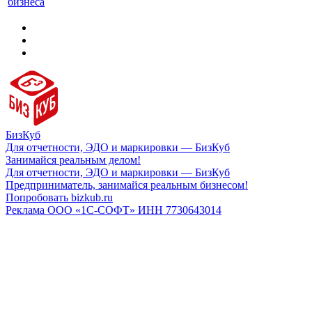
бизнеса
БизКуб
Для отчетности, ЭДО и маркировки — БизКуб
Занимайся реальным делом!
Для отчетности, ЭДО и маркировки — БизКуб
Предприниматель, занимайся реальным бизнесом!
Попробовать bizkub.ru
Реклама ООО «1С-СОФТ» ИНН 7730643014