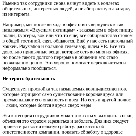
Именно так сотрудники снова начнут видеть в коллегах
общительных, интересных людей, а не абстрактную аватарку
из интернета.
Например, мы после выхода в офис опять вернулись к так
называемым «Вкусным пятницам» - заказываем в офис пиццу,
роллы, бургеры, вок или что-то ещё; все собираются за столом
в общей гостиной, едят, общаются. Ещё у нас есть настольный
хоккей, Playstation и большой телевизор, шлем VR. Всё это
довольно привычные вещи, которые есть во многих офисах,
но после такого долгого перерыва в общении это стало
неожиданно ценно. Это хорошо помогает переключиться и
неформально пообщаться.
Не терять бдительность
Существует прослойка так называемых ковид-диссидентов,
которые отрицают само существование коронавируса или
преуменьшают его опасность и вред. Но есть и другой полюс
– люди, которые боятся вируса сверх меры.
Эта категория сотрудников может отказаться выходить в офис,
объясняя это страхом заразиться и заболеть. Для них следует
провести разъяснительную работу: рассказать об
ответственности компании, показать её заботу о здоровье