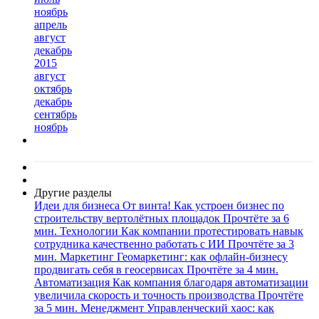
ноябрь
апрель
август
декабрь
2015
август
октябрь
декабрь
сентябрь
ноябрь
Другие разделы
Идеи для бизнеса
От винта! Как устроен бизнес по
строительству вертолётных площадок
Прочтёте за 6
мин.
Технологии
Как компании протестировать навык
сотрудника качественно работать с ИИ
Прочтёте за 3
мин.
Маркетинг
Геомаркетинг: как офлайн-бизнесу
продвигать себя в геосервисах
Прочтёте за 4 мин.
Автоматизация
Как компания благодаря автоматизации
увеличила скорость и точность производства
Прочтёте
за 5 мин.
Менеджмент
Управленческий хаос: как