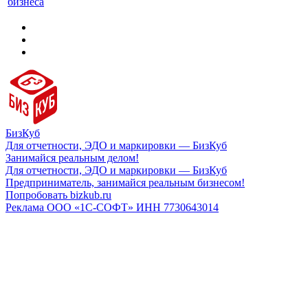
бизнеса
БизКуб
Для отчетности, ЭДО и маркировки — БизКуб
Занимайся реальным делом!
Для отчетности, ЭДО и маркировки — БизКуб
Предприниматель, занимайся реальным бизнесом!
Попробовать bizkub.ru
Реклама ООО «1С-СОФТ» ИНН 7730643014