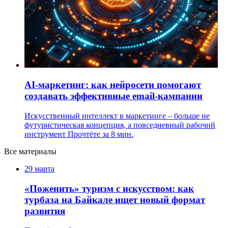
AI-маркетинг: как нейросети помогают
создавать эффективные email-кампании
Искусственный интеллект в маркетинге – больше не
футуристическая концепция, а повседневный рабочий
инструмент
Прочтёте за 8 мин.
Все материалы
29 марта
«Поженить» туризм с искусством: как
турбаза на Байкале ищет новый формат
развития