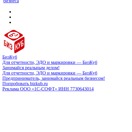
бизнеса
БизКуб
Для отчетности, ЭДО и маркировки — БизКуб
Занимайся реальным делом!
Для отчетности, ЭДО и маркировки — БизКуб
Предприниматель, занимайся реальным бизнесом!
Попробовать bizkub.ru
Реклама ООО «1С-СОФТ» ИНН 7730643014