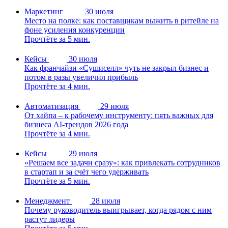
Маркетинг
30 июля
Место на полке: как поставщикам выжить в ритейле на
фоне усиления конкуренции
Прочтёте за 5 мин.
Кейсы
30 июля
Как франчайзи «Сушиселл» чуть не закрыл бизнес и
потом в разы увеличил прибыль
Прочтёте за 4 мин.
Автоматизация
29 июля
От хайпа – к рабочему инструменту: пять важных для
бизнеса AI-трендов 2026 года
Прочтёте за 4 мин.
Кейсы
29 июля
«Решаем все задачи сразу»: как привлекать сотрудников
в стартап и за счёт чего удерживать
Прочтёте за 5 мин.
Менеджмент
28 июля
Почему руководитель выигрывает, когда рядом с ним
растут лидеры