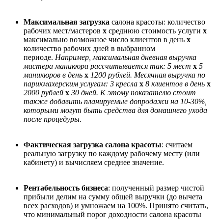
Максимальная загрузка
салона красоты: количество
рабочих мест/мастеров
х
среднюю стоимость услуги
х
максимально возможное число клиентов в день
х
количество рабочих дней в выбранном
периоде.
Например, максимальная дневная выручка
мастера маникюра
рассчитывается так:
5 мест
х
5
маникюров в день
х
1200 рублей. Месячная выручка по
парикмахерским услугам: 3 кресла
х
8 клиентов в день
х
2000 рублей
х
30 дней. К этому показателю стоит
также добавить планируемые допродажи на 10-30%,
которыми
могут быть средства для домашнего ухода
после процедуры
.
Фактическая загрузка салона красоты
: считаем
реальную загрузку по каждому рабочему месту (или
кабинету) и вычисляем среднее значение.
Рентабельность бизнеса
: полученный размер чистой
прибыли делим на сумму общей выручки (до вычета
всех расходов) и умножаем на 100%. Принято считать,
что минимальный порог доходности салона красоты