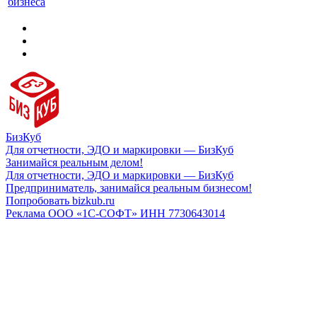
бизнеса
БизКуб
Для отчетности, ЭДО и маркировки — БизКуб
Занимайся реальным делом!
Для отчетности, ЭДО и маркировки — БизКуб
Предприниматель, занимайся реальным бизнесом!
Попробовать bizkub.ru
Реклама ООО «1С-СОФТ» ИНН 7730643014