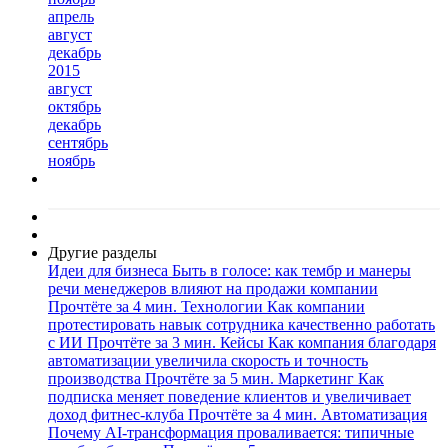
апрель
август
декабрь
2015
август
октябрь
декабрь
сентябрь
ноябрь
Другие разделы
Идеи для бизнеса
Быть в голосе: как тембр и манеры
речи менеджеров влияют на продажи компании
Прочтёте за 4 мин.
Технологии
Как компании
протестировать навык сотрудника качественно работать
с ИИ
Прочтёте за 3 мин.
Кейсы
Как компания благодаря
автоматизации увеличила скорость и точность
производства
Прочтёте за 5 мин.
Маркетинг
Как
подписка меняет поведение клиентов и увеличивает
доход фитнес-клуба
Прочтёте за 4 мин.
Автоматизация
Почему AI-трансформация проваливается: типичные