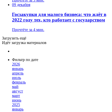
Прочтёте за 3 мин.
09 декабря
Госзакупки для малого бизнеса: что ждёт в
2022 году тех, кто работает с государством
Прочтёте за 4 мин.
Загрузить ещё
Идёт загрузка материалов
Фильтр по дате
2026
январь
апрель
июль
февраль
май
август
март
июнь
2025
январь