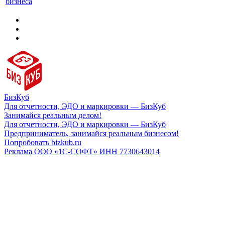
бизнеса
БизКуб
Для отчетности, ЭДО и маркировки — БизКуб
Занимайся реальным делом!
Для отчетности, ЭДО и маркировки — БизКуб
Предприниматель, занимайся реальным бизнесом!
Попробовать bizkub.ru
Реклама ООО «1С-СОФТ» ИНН 7730643014