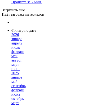
Прочтёте за 7 мин.
Загрузить ещё
Идёт загрузка материалов
Фильтр по дате
2026
январь
апрель
июль
февраль
май
август
март
июнь
2025
январь
май
сентябрь
февраль
июнь
октябрь
март