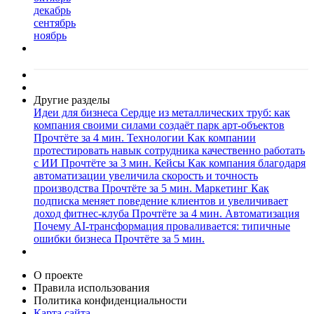
декабрь
сентябрь
ноябрь
Другие разделы
Идеи для бизнеса
Сердце из металлических труб: как
компания своими силами создаёт парк арт-объектов
Прочтёте за 4 мин.
Технологии
Как компании
протестировать навык сотрудника качественно работать
с ИИ
Прочтёте за 3 мин.
Кейсы
Как компания благодаря
автоматизации увеличила скорость и точность
производства
Прочтёте за 5 мин.
Маркетинг
Как
подписка меняет поведение клиентов и увеличивает
доход фитнес-клуба
Прочтёте за 4 мин.
Автоматизация
Почему AI-трансформация проваливается: типичные
ошибки бизнеса
Прочтёте за 5 мин.
О проекте
Правила использования
Политика конфиденциальности
Карта сайта