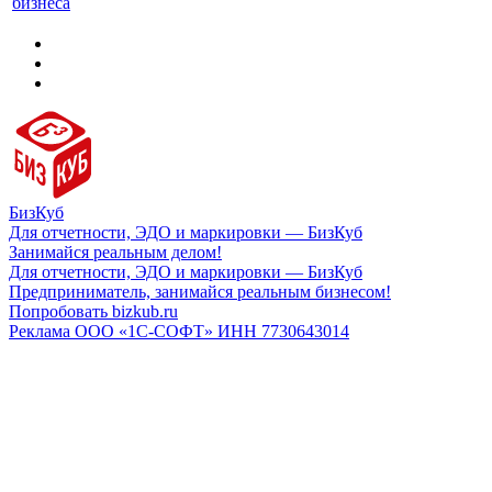
бизнеса
БизКуб
Для отчетности, ЭДО и маркировки — БизКуб
Занимайся реальным делом!
Для отчетности, ЭДО и маркировки — БизКуб
Предприниматель, занимайся реальным бизнесом!
Попробовать bizkub.ru
Реклама ООО «1С-СОФТ» ИНН 7730643014