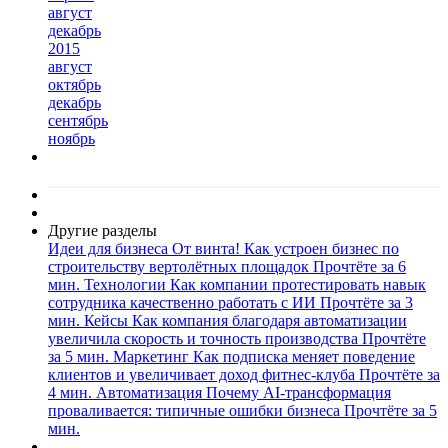
август
декабрь
2015
август
октябрь
декабрь
сентябрь
ноябрь
Другие разделы
Идеи для бизнеса
От винта! Как устроен бизнес по
строительству вертолётных площадок
Прочтёте за 6
мин.
Технологии
Как компании протестировать навык
сотрудника качественно работать с ИИ
Прочтёте за 3
мин.
Кейсы
Как компания благодаря автоматизации
увеличила скорость и точность производства
Прочтёте
за 5 мин.
Маркетинг
Как подписка меняет поведение
клиентов и увеличивает доход фитнес-клуба
Прочтёте за
4 мин.
Автоматизация
Почему AI-трансформация
проваливается: типичные ошибки бизнеса
Прочтёте за 5
мин.