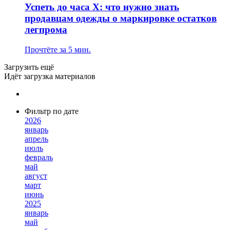
Успеть до часа X: что нужно знать
продавцам одежды о маркировке остатков
легпрома
Прочтёте за 5 мин.
Загрузить ещё
Идёт загрузка материалов
Фильтр по дате
2026
январь
апрель
июль
февраль
май
август
март
июнь
2025
январь
май