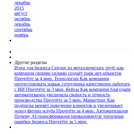
декабрь
2015
август
октябрь
декабрь
сентябрь
ноябрь
Другие разделы
Идеи для бизнеса
Сердце из металлических труб: как
компания своими силами создаёт парк арт-объектов
Прочтёте за 4 мин.
Технологии
Как компании
протестировать навык сотрудника качественно работать
с ИИ
Прочтёте за 3 мин.
Кейсы
Как компания благодаря
автоматизации увеличила скорость и точность
производства
Прочтёте за 5 мин.
Маркетинг
Как
подписка меняет поведение клиентов и увеличивает
доход фитнес-клуба
Прочтёте за 4 мин.
Автоматизация
Почему AI-трансформация проваливается: типичные
ошибки бизнеса
Прочтёте за 5 мин.