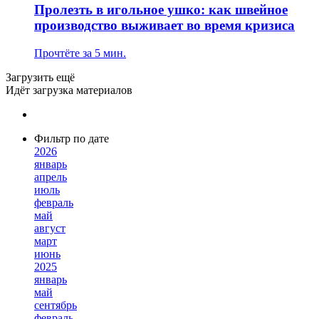
Пролезть в игольное ушко: как швейное
производство выживает во время кризиса
Прочтёте за 5 мин.
Загрузить ещё
Идёт загрузка материалов
Фильтр по дате
2026
январь
апрель
июль
февраль
май
август
март
июнь
2025
январь
май
сентябрь
февраль