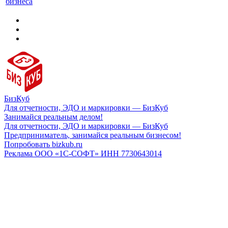
бизнеса
БизКуб
Для отчетности, ЭДО и маркировки — БизКуб
Занимайся реальным делом!
Для отчетности, ЭДО и маркировки — БизКуб
Предприниматель, занимайся реальным бизнесом!
Попробовать bizkub.ru
Реклама ООО «1С-СОФТ» ИНН 7730643014