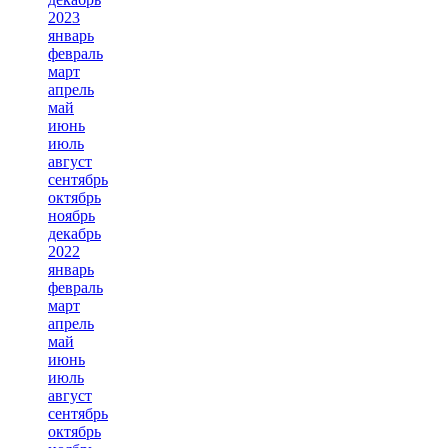
2023
январь
февраль
март
апрель
май
июнь
июль
август
сентябрь
октябрь
ноябрь
декабрь
2022
январь
февраль
март
апрель
май
июнь
июль
август
сентябрь
октябрь