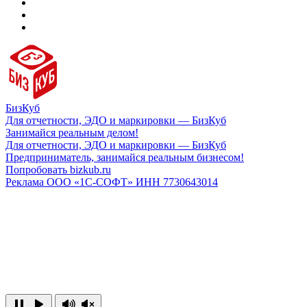
БизКуб
Для отчетности, ЭДО и маркировки — БизКуб
Занимайся реальным делом!
Для отчетности, ЭДО и маркировки — БизКуб
Предприниматель, занимайся реальным бизнесом!
Попробовать bizkub.ru
Реклама ООО «1С-СОФТ» ИНН 7730643014