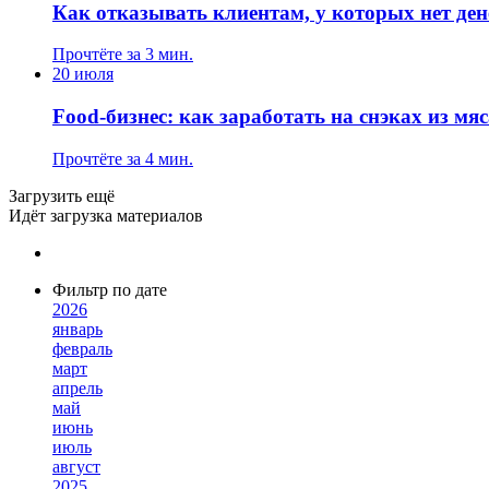
Как отказывать клиентам, у которых нет ден
Прочтёте за 3 мин.
20 июля
Food-бизнес: как заработать на снэках из мяс
Прочтёте за 4 мин.
Загрузить ещё
Идёт загрузка материалов
Фильтр по дате
2026
январь
февраль
март
апрель
май
июнь
июль
август
2025