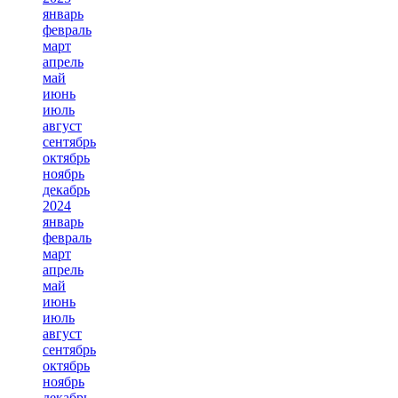
январь
февраль
март
апрель
май
июнь
июль
август
сентябрь
октябрь
ноябрь
декабрь
2024
январь
февраль
март
апрель
май
июнь
июль
август
сентябрь
октябрь
ноябрь
декабрь