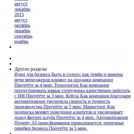
август
декабрь
2015
август
октябрь
декабрь
сентябрь
ноябрь
Другие разделы
Идеи для бизнеса
Быть в голосе: как тембр и манеры
речи менеджеров влияют на продажи компании
Прочтёте за 4 мин.
Технологии
Как компании
протестировать навык сотрудника качественно работать
с ИИ
Прочтёте за 3 мин.
Кейсы
Как компания благодаря
автоматизации увеличила скорость и точность
производства
Прочтёте за 5 мин.
Маркетинг
Как
подписка меняет поведение клиентов и увеличивает
доход фитнес-клуба
Прочтёте за 4 мин.
Автоматизация
Почему AI-трансформация проваливается: типичные
ошибки бизнеса
Прочтёте за 5 мин.