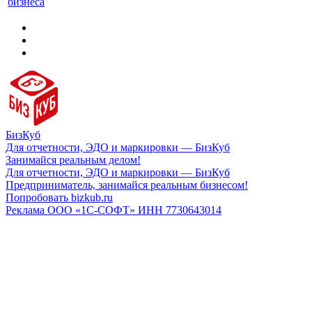
бизнеса
БизКуб
Для отчетности, ЭДО и маркировки — БизКуб
Занимайся реальным делом!
Для отчетности, ЭДО и маркировки — БизКуб
Предприниматель, занимайся реальным бизнесом!
Попробовать bizkub.ru
Реклама ООО «1С-СОФТ» ИНН 7730643014