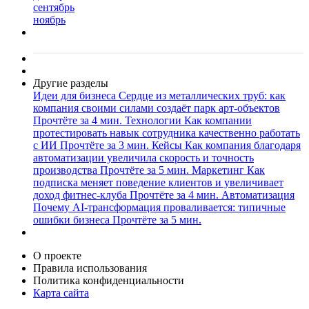
сентябрь
ноябрь
Другие разделы
Идеи для бизнеса
Сердце из металлических труб: как
компания своими силами создаёт парк арт-объектов
Прочтёте за 4 мин.
Технологии
Как компании
протестировать навык сотрудника качественно работать
с ИИ
Прочтёте за 3 мин.
Кейсы
Как компания благодаря
автоматизации увеличила скорость и точность
производства
Прочтёте за 5 мин.
Маркетинг
Как
подписка меняет поведение клиентов и увеличивает
доход фитнес-клуба
Прочтёте за 4 мин.
Автоматизация
Почему AI-трансформация проваливается: типичные
ошибки бизнеса
Прочтёте за 5 мин.
О проекте
Правила использования
Политика конфиденциальности
Карта сайта