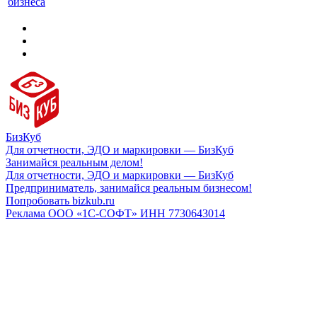
бизнеса
БизКуб
Для отчетности, ЭДО и маркировки — БизКуб
Занимайся реальным делом!
Для отчетности, ЭДО и маркировки — БизКуб
Предприниматель, занимайся реальным бизнесом!
Попробовать bizkub.ru
Реклама ООО «1С-СОФТ» ИНН 7730643014