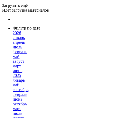
Загрузить ещё
Идёт загрузка материалов
Фильтр по дате
2026
январь
апрель
июль
февраль
май
август
март
июнь
2025
январь
май
сентябрь
февраль
июнь
октябрь
март
июль