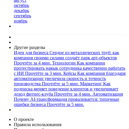
август
октябрь
декабрь
сентябрь
ноябрь
Другие разделы
Идеи для бизнеса
Сердце из металлических труб: как
компания своими силами создаёт парк арт-объектов
Прочтёте за 4 мин.
Технологии
Как компании
протестировать навык сотрудника качественно работать
с ИИ
Прочтёте за 3 мин.
Кейсы
Как компания благодаря
автоматизации увеличила скорость и точность
производства
Прочтёте за 5 мин.
Маркетинг
Как
подписка меняет поведение клиентов и увеличивает
доход фитнес-клуба
Прочтёте за 4 мин.
Автоматизация
Почему AI-трансформация проваливается: типичные
ошибки бизнеса
Прочтёте за 5 мин.
О проекте
Правила использования