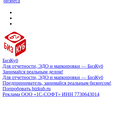
бизнеса
БизКуб
Для отчетности, ЭДО и маркировки — БизКуб
Занимайся реальным делом!
Для отчетности, ЭДО и маркировки — БизКуб
Предприниматель, занимайся реальным бизнесом!
Попробовать bizkub.ru
Реклама ООО «1С-СОФТ» ИНН 7730643014