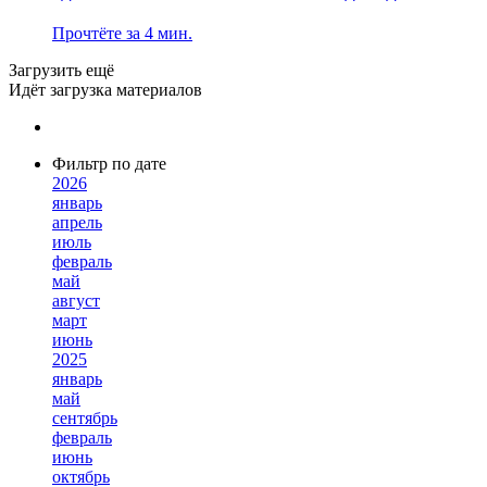
Прочтёте за 4 мин.
Загрузить ещё
Идёт загрузка материалов
Фильтр по дате
2026
январь
апрель
июль
февраль
май
август
март
июнь
2025
январь
май
сентябрь
февраль
июнь
октябрь