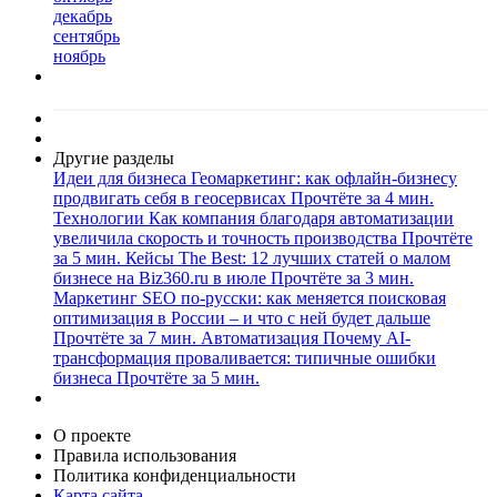
декабрь
сентябрь
ноябрь
Другие разделы
Идеи для бизнеса
Геомаркетинг: как офлайн-бизнесу
продвигать себя в геосервисах
Прочтёте за 4 мин.
Технологии
Как компания благодаря автоматизации
увеличила скорость и точность производства
Прочтёте
за 5 мин.
Кейсы
The Best: 12 лучших статей о малом
бизнесе на Biz360.ru в июле
Прочтёте за 3 мин.
Маркетинг
SEO по-русски: как меняется поисковая
оптимизация в России – и что с ней будет дальше
Прочтёте за 7 мин.
Автоматизация
Почему AI-
трансформация проваливается: типичные ошибки
бизнеса
Прочтёте за 5 мин.
О проекте
Правила использования
Политика конфиденциальности
Карта сайта