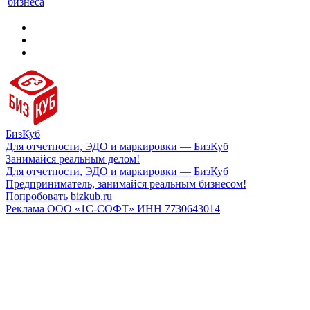
бизнеса
БизКуб
Для отчетности, ЭДО и маркировки — БизКуб
Занимайся реальным делом!
Для отчетности, ЭДО и маркировки — БизКуб
Предприниматель, занимайся реальным бизнесом!
Попробовать bizkub.ru
Реклама ООО «1С-СОФТ» ИНН 7730643014