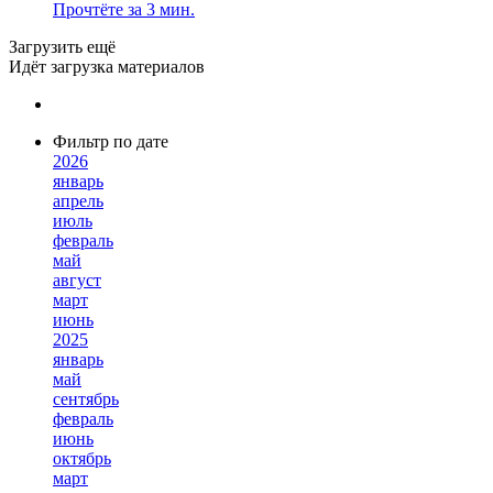
Прочтёте за 3 мин.
Загрузить ещё
Идёт загрузка материалов
Фильтр по дате
2026
январь
апрель
июль
февраль
май
август
март
июнь
2025
январь
май
сентябрь
февраль
июнь
октябрь
март