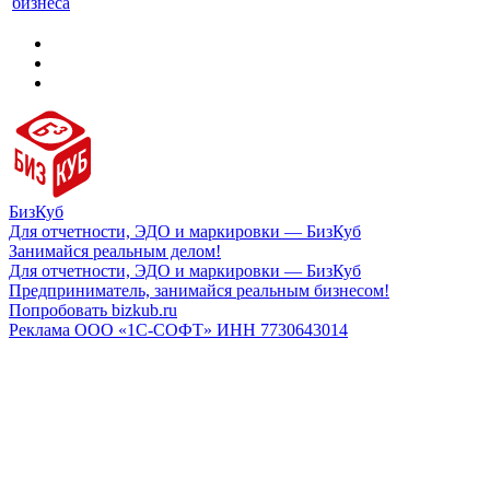
бизнеса
БизКуб
Для отчетности, ЭДО и маркировки — БизКуб
Занимайся реальным делом!
Для отчетности, ЭДО и маркировки — БизКуб
Предприниматель, занимайся реальным бизнесом!
Попробовать bizkub.ru
Реклама ООО «1С-СОФТ» ИНН 7730643014