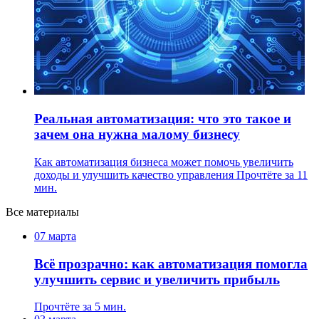
Реальная автоматизация: что это такое и
зачем она нужна малому бизнесу
Как автоматизация бизнеса может помочь увеличить
доходы и улучшить качество управления
Прочтёте за 11
мин.
Все материалы
07 марта
Всё прозрачно: как автоматизация помогла
улучшить сервис и увеличить прибыль
Прочтёте за 5 мин.