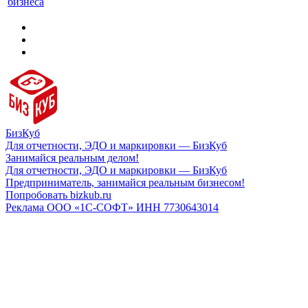
бизнеса
БизКуб
Для отчетности, ЭДО и маркировки — БизКуб
Занимайся реальным делом!
Для отчетности, ЭДО и маркировки — БизКуб
Предприниматель, занимайся реальным бизнесом!
Попробовать bizkub.ru
Реклама ООО «1С-СОФТ» ИНН 7730643014