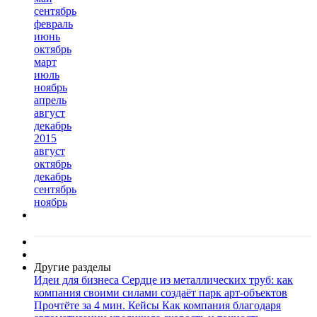
сентябрь
февраль
июнь
октябрь
март
июль
ноябрь
апрель
август
декабрь
2015
август
октябрь
декабрь
сентябрь
ноябрь
Другие разделы
Идеи для бизнеса
Сердце из металлических труб: как
компания своими силами создаёт парк арт-объектов
Прочтёте за 4 мин.
Кейсы
Как компания благодаря