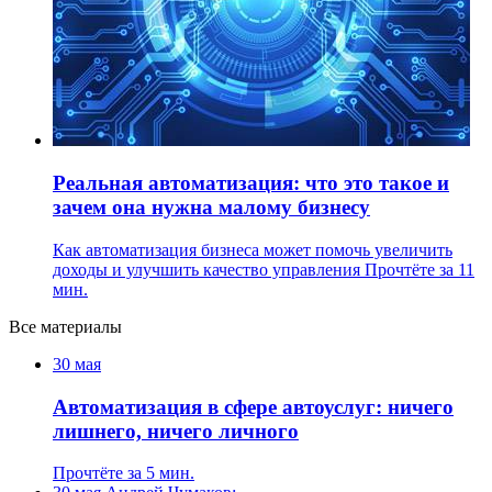
Реальная автоматизация: что это такое и
зачем она нужна малому бизнесу
Как автоматизация бизнеса может помочь увеличить
доходы и улучшить качество управления
Прочтёте за 11
мин.
Все материалы
30 мая
Автоматизация в сфере автоуслуг: ничего
лишнего, ничего личного
Прочтёте за 5 мин.