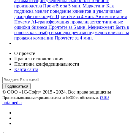
автоматизации увеличила скорость и точность
производства
Прочтёте за 5 мин.
Маркетинг
Как
подписка меняет поведение клиентов и увеличивает
доход фитнес-клуба
Прочтёте за 4 мин.
Автоматизация
Почему AI-трансформация проваливается: типичные
ошибки бизнеса
Прочтёте за 5 мин.
Менеджмент
Быть в
голосе: как тембр и манеры речи менеджеров влияют на
продажи компании
Прочтёте за 4 мин.
О проекте
Правила использования
Политика конфиденциальности
Карта сайта
© ООО «1С-Софт» 2015 - 2024. Все права защищены
rarus
При использовании материалов ссылка на biz360.ru обязательна.
notamedia