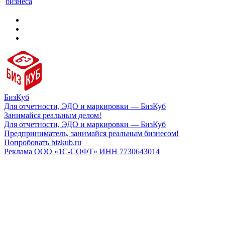
бизнеса
БизКуб
Для отчетности, ЭДО и маркировки — БизКуб
Занимайся реальным делом!
Для отчетности, ЭДО и маркировки — БизКуб
Предприниматель, занимайся реальным бизнесом!
Попробовать bizkub.ru
Реклама ООО «1С-СОФТ» ИНН 7730643014