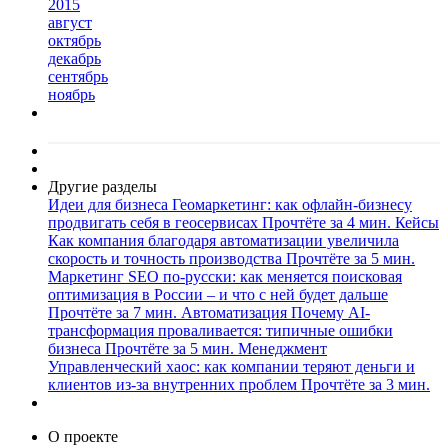
2015
август
октябрь
декабрь
сентябрь
ноябрь
Другие разделы
Идеи для бизнеса
Геомаркетинг: как офлайн-бизнесу
продвигать себя в геосервисах
Прочтёте за 4 мин.
Кейсы
Как компания благодаря автоматизации увеличила
скорость и точность производства
Прочтёте за 5 мин.
Маркетинг
SEO по-русски: как меняется поисковая
оптимизация в России – и что с ней будет дальше
Прочтёте за 7 мин.
Автоматизация
Почему AI-
трансформация проваливается: типичные ошибки
бизнеса
Прочтёте за 5 мин.
Менеджмент
Управленческий хаос: как компании теряют деньги и
клиентов из-за внутренних проблем
Прочтёте за 3 мин.
О проекте