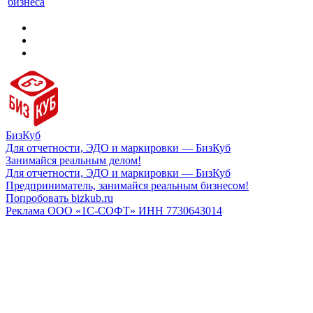
бизнеса
БизКуб
Для отчетности, ЭДО и маркировки — БизКуб
Занимайся реальным делом!
Для отчетности, ЭДО и маркировки — БизКуб
Предприниматель, занимайся реальным бизнесом!
Попробовать bizkub.ru
Реклама ООО «1С-СОФТ» ИНН 7730643014