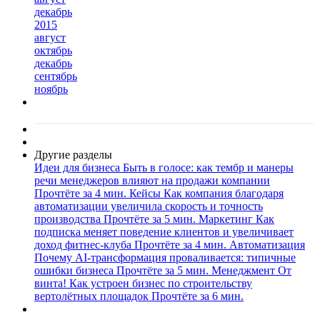
декабрь
2015
август
октябрь
декабрь
сентябрь
ноябрь
Другие разделы
Идеи для бизнеса
Быть в голосе: как тембр и манеры
речи менеджеров влияют на продажи компании
Прочтёте за 4 мин.
Кейсы
Как компания благодаря
автоматизации увеличила скорость и точность
производства
Прочтёте за 5 мин.
Маркетинг
Как
подписка меняет поведение клиентов и увеличивает
доход фитнес-клуба
Прочтёте за 4 мин.
Автоматизация
Почему AI-трансформация проваливается: типичные
ошибки бизнеса
Прочтёте за 5 мин.
Менеджмент
От
винта! Как устроен бизнес по строительству
вертолётных площадок
Прочтёте за 6 мин.