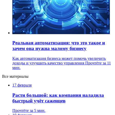
Реальная автоматизация: что это такое и
зачем она нужна малому бизнесу
Как автоматизация бизнеса может помочь увеличить
доходы и улучшить качество управления
Прочтёте за 11
мин.
Все материалы
17 февраля
Расти большой: как компания наладила
быстрый учёт саженцев
Прочтёте за 5 мин.