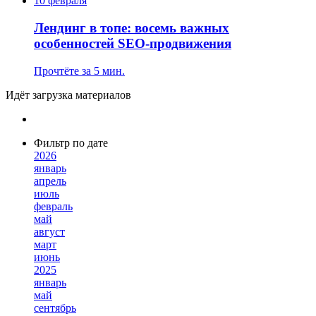
10 февраля
Лендинг в топе: восемь важных
особенностей SEO-продвижения
Прочтёте за 5 мин.
Идёт загрузка материалов
Фильтр по дате
2026
январь
апрель
июль
февраль
май
август
март
июнь
2025
январь
май
сентябрь