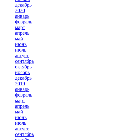
декабрь
2020
январь
февраль
март
апрель
май
июнь
июль
август
сентябрь
октябрь
ноябрь
декабрь
2019
январь
февраль
март
апрель
май
июнь
июль
август
сентябрь
октябрь