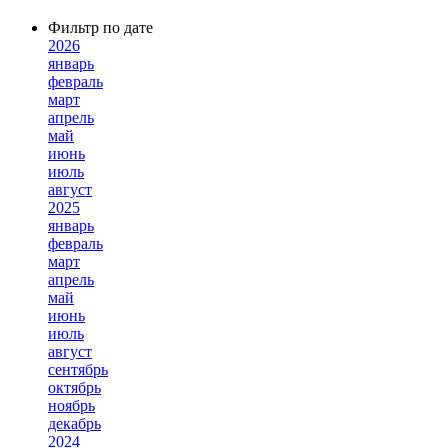
Фильтр по дате
2026
январь
февраль
март
апрель
май
июнь
июль
август
2025
январь
февраль
март
апрель
май
июнь
июль
август
сентябрь
октябрь
ноябрь
декабрь
2024