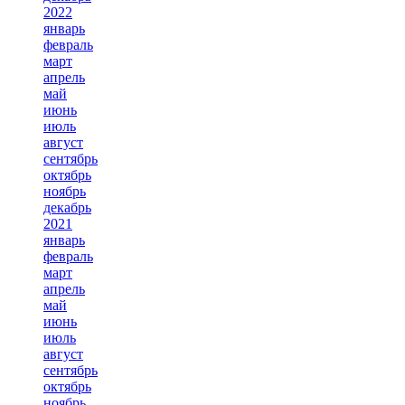
2022
январь
февраль
март
апрель
май
июнь
июль
август
сентябрь
октябрь
ноябрь
декабрь
2021
январь
февраль
март
апрель
май
июнь
июль
август
сентябрь
октябрь
ноябрь