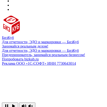
БизКуб
Для отчетности, ЭДО и маркировки — БизКуб
Занимайся реальным делом!
Для отчетности, ЭДО и маркировки — БизКуб
Предприниматель, занимайся реальным бизнесом!
Попробовать bizkub.ru
Реклама ООО «1С-СОФТ» ИНН 7730643014