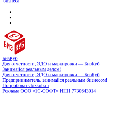
бизнеса
БизКуб
Для отчетности, ЭДО и маркировки — БизКуб
Занимайся реальным делом!
Для отчетности, ЭДО и маркировки — БизКуб
Предприниматель, занимайся реальным бизнесом!
Попробовать bizkub.ru
Реклама ООО «1С-СОФТ» ИНН 7730643014