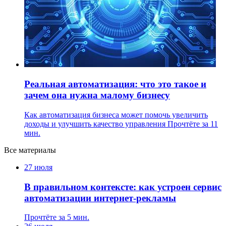
Реальная автоматизация: что это такое и
зачем она нужна малому бизнесу
Как автоматизация бизнеса может помочь увеличить
доходы и улучшить качество управления
Прочтёте за 11
мин.
Все материалы
27 июля
В правильном контексте: как устроен сервис
автоматизации интернет-рекламы
Прочтёте за 5 мин.