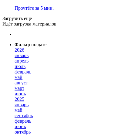
Прочтёте за 5 мин.
Загрузить ещё
Идёт загрузка материалов
Фильтр по дате
2026
январь
апрель
июль
февраль
май
август
март
июнь
2025
январь
май
сентябрь
февраль
июнь
октябрь