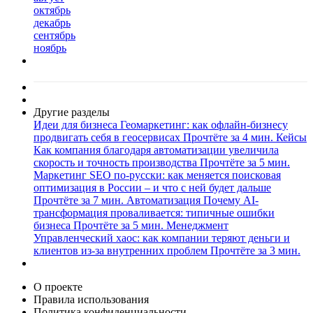
октябрь
декабрь
сентябрь
ноябрь
Другие разделы
Идеи для бизнеса
Геомаркетинг: как офлайн-бизнесу
продвигать себя в геосервисах
Прочтёте за 4 мин.
Кейсы
Как компания благодаря автоматизации увеличила
скорость и точность производства
Прочтёте за 5 мин.
Маркетинг
SEO по-русски: как меняется поисковая
оптимизация в России – и что с ней будет дальше
Прочтёте за 7 мин.
Автоматизация
Почему AI-
трансформация проваливается: типичные ошибки
бизнеса
Прочтёте за 5 мин.
Менеджмент
Управленческий хаос: как компании теряют деньги и
клиентов из-за внутренних проблем
Прочтёте за 3 мин.
О проекте
Правила использования
Политика конфиденциальности