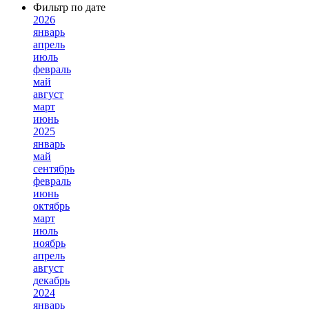
Фильтр по дате
2026
январь
апрель
июль
февраль
май
август
март
июнь
2025
январь
май
сентябрь
февраль
июнь
октябрь
март
июль
ноябрь
апрель
август
декабрь
2024
январь