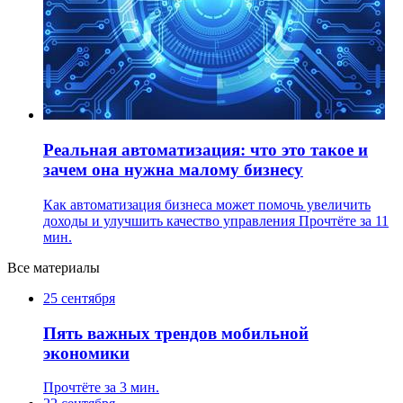
Реальная автоматизация: что это такое и
зачем она нужна малому бизнесу
Как автоматизация бизнеса может помочь увеличить
доходы и улучшить качество управления
Прочтёте за 11
мин.
Все материалы
25 сентября
Пять важных трендов мобильной
экономики
Прочтёте за 3 мин.