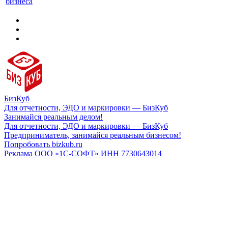
бизнеса
БизКуб
Для отчетности, ЭДО и маркировки — БизКуб
Занимайся реальным делом!
Для отчетности, ЭДО и маркировки — БизКуб
Предприниматель, занимайся реальным бизнесом!
Попробовать bizkub.ru
Реклама ООО «1С-СОФТ» ИНН 7730643014