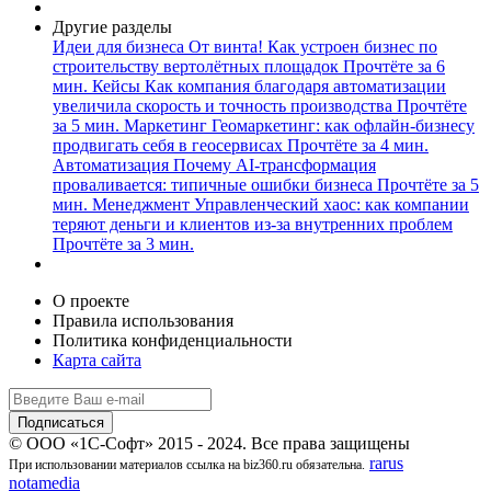
Другие разделы
Идеи для бизнеса
От винта! Как устроен бизнес по
строительству вертолётных площадок
Прочтёте за 6
мин.
Кейсы
Как компания благодаря автоматизации
увеличила скорость и точность производства
Прочтёте
за 5 мин.
Маркетинг
Геомаркетинг: как офлайн-бизнесу
продвигать себя в геосервисах
Прочтёте за 4 мин.
Автоматизация
Почему AI-трансформация
проваливается: типичные ошибки бизнеса
Прочтёте за 5
мин.
Менеджмент
Управленческий хаос: как компании
теряют деньги и клиентов из-за внутренних проблем
Прочтёте за 3 мин.
О проекте
Правила использования
Политика конфиденциальности
Карта сайта
© ООО «1С-Софт» 2015 - 2024. Все права защищены
rarus
При использовании материалов ссылка на biz360.ru обязательна.
notamedia