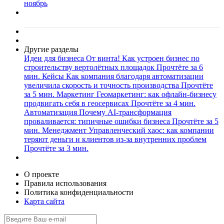
ноябрь
Другие разделы
Идеи для бизнеса
От винта! Как устроен бизнес по
строительству вертолётных площадок
Прочтёте за 6
мин.
Кейсы
Как компания благодаря автоматизации
увеличила скорость и точность производства
Прочтёте
за 5 мин.
Маркетинг
Геомаркетинг: как офлайн-бизнесу
продвигать себя в геосервисах
Прочтёте за 4 мин.
Автоматизация
Почему AI-трансформация
проваливается: типичные ошибки бизнеса
Прочтёте за 5
мин.
Менеджмент
Управленческий хаос: как компании
теряют деньги и клиентов из-за внутренних проблем
Прочтёте за 3 мин.
О проекте
Правила использования
Политика конфиденциальности
Карта сайта