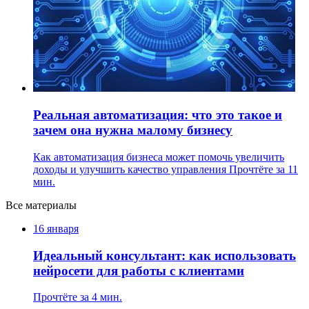
Реальная автоматизация: что это такое и
зачем она нужна малому бизнесу
Как автоматизация бизнеса может помочь увеличить
доходы и улучшить качество управления
Прочтёте за 11
мин.
Все материалы
16 января
Идеальный консультант: как использовать
нейросети для работы с клиентами
Прочтёте за 4 мин.