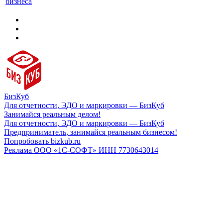
бизнеса
БизКуб
Для отчетности, ЭДО и маркировки — БизКуб
Занимайся реальным делом!
Для отчетности, ЭДО и маркировки — БизКуб
Предприниматель, занимайся реальным бизнесом!
Попробовать bizkub.ru
Реклама ООО «1С-СОФТ» ИНН 7730643014