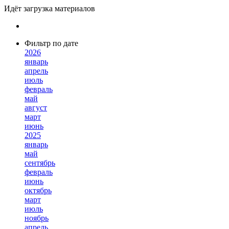
Идёт загрузка материалов
Фильтр по дате
2026
январь
апрель
июль
февраль
май
август
март
июнь
2025
январь
май
сентябрь
февраль
июнь
октябрь
март
июль
ноябрь
апрель