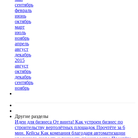
сентябрь
февраль
июнь
октябрь
март
июль
ноябрь
апрель
август
декабрь
2015
август
октябрь
декабрь
сентябрь
ноябрь
Другие разделы
Идеи для бизнеса
От винта! Как устроен бизнес по
строительству вертолётных площадок
Прочтёте за 6
мин.
Кейсы
Как компания благодаря автоматизации