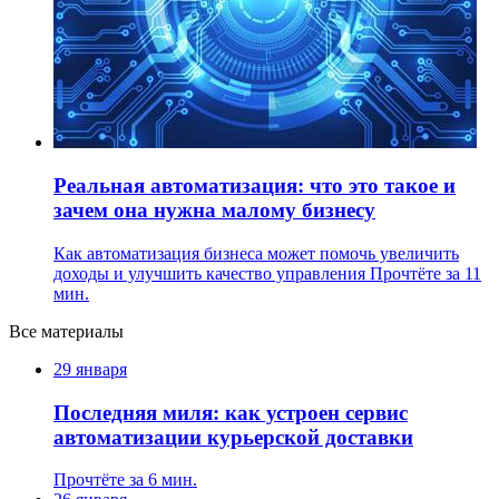
Реальная автоматизация: что это такое и
зачем она нужна малому бизнесу
Как автоматизация бизнеса может помочь увеличить
доходы и улучшить качество управления
Прочтёте за 11
мин.
Все материалы
29 января
Последняя миля: как устроен сервис
автоматизации курьерской доставки
Прочтёте за 6 мин.