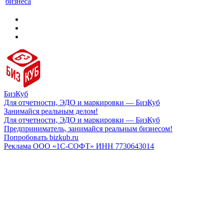
бизнеса
БизКуб
Для отчетности, ЭДО и маркировки — БизКуб
Занимайся реальным делом!
Для отчетности, ЭДО и маркировки — БизКуб
Предприниматель, занимайся реальным бизнесом!
Попробовать bizkub.ru
Реклама ООО «1С-СОФТ» ИНН 7730643014