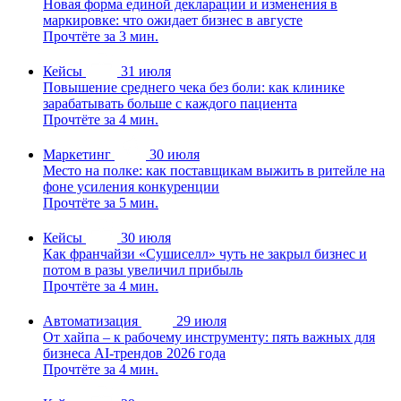
Новая форма единой декларации и изменения в
маркировке: что ожидает бизнес в августе
Прочтёте за 3 мин.
Кейсы
31 июля
Повышение среднего чека без боли: как клинике
зарабатывать больше с каждого пациента
Прочтёте за 4 мин.
Маркетинг
30 июля
Место на полке: как поставщикам выжить в ритейле на
фоне усиления конкуренции
Прочтёте за 5 мин.
Кейсы
30 июля
Как франчайзи «Сушиселл» чуть не закрыл бизнес и
потом в разы увеличил прибыль
Прочтёте за 4 мин.
Автоматизация
29 июля
От хайпа – к рабочему инструменту: пять важных для
бизнеса AI-трендов 2026 года
Прочтёте за 4 мин.