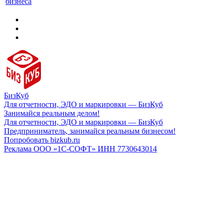
бизнеса
БизКуб
Для отчетности, ЭДО и маркировки — БизКуб
Занимайся реальным делом!
Для отчетности, ЭДО и маркировки — БизКуб
Предприниматель, занимайся реальным бизнесом!
Попробовать bizkub.ru
Реклама ООО «1С-СОФТ» ИНН 7730643014