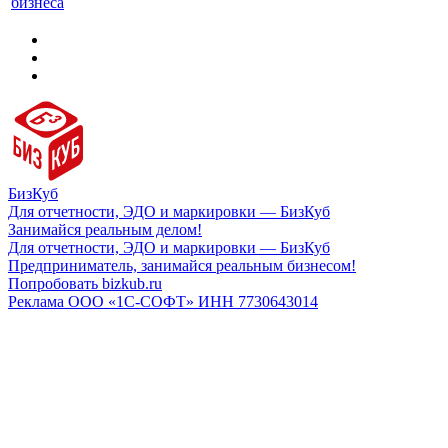
бизнеса
БизКуб
Для отчетности, ЭДО и маркировки — БизКуб
Занимайся реальным делом!
Для отчетности, ЭДО и маркировки — БизКуб
Предприниматель, занимайся реальным бизнесом!
Попробовать bizkub.ru
Реклама ООО «1С-СОФТ» ИНН 7730643014