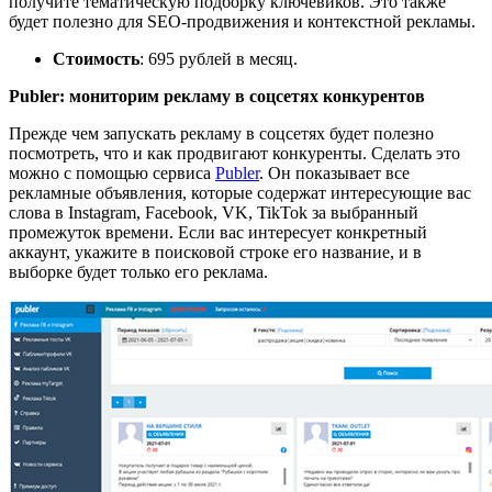
получите тематическую подборку
ключевиков
. Это также
будет полезно для SEO-продвижения и контекстной рекламы.
Стоимость
: 695 руб
лей
в месяц.
Publer
:
монитори
м
реклам
у
в соцсетях
конкурентов
Прежде чем запускать рекламу в соцсетях будет полезно
посмотреть, что и как продвигают конкуренты.
Сделать это
можно с помощью сервиса
Publer
. Он
показывает все
рекламные объявления, которые содержат интересующие вас
слова в Instagram, Facebook, VK, TikTok за выбранный
промежуток времени. Если вас интересует конкретный
аккаунт, укажите в поисковой строке его название, и в
выборке будет только его реклама.