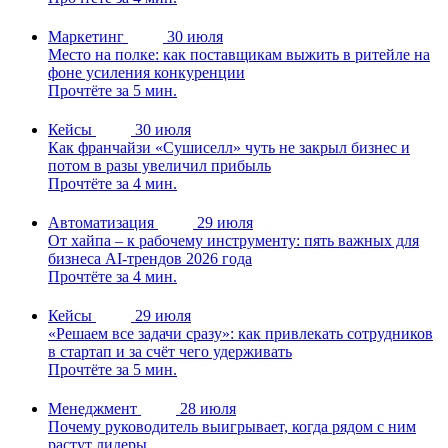
Маркетинг
30 июля
Место на полке: как поставщикам выжить в ритейле на
фоне усиления конкуренции
Прочтёте за 5 мин.
Кейсы
30 июля
Как франчайзи «Сушиселл» чуть не закрыл бизнес и
потом в разы увеличил прибыль
Прочтёте за 4 мин.
Автоматизация
29 июля
От хайпа – к рабочему инструменту: пять важных для
бизнеса AI-трендов 2026 года
Прочтёте за 4 мин.
Кейсы
29 июля
«Решаем все задачи сразу»: как привлекать сотрудников
в стартап и за счёт чего удерживать
Прочтёте за 5 мин.
Менеджмент
28 июля
Почему руководитель выигрывает, когда рядом с ним
растут лидеры