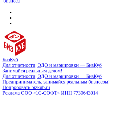
бизнеса
БизКуб
Для отчетности, ЭДО и маркировки — БизКуб
Занимайся реальным делом!
Для отчетности, ЭДО и маркировки — БизКуб
Предприниматель, занимайся реальным бизнесом!
Попробовать bizkub.ru
Реклама ООО «1С-СОФТ» ИНН 7730643014