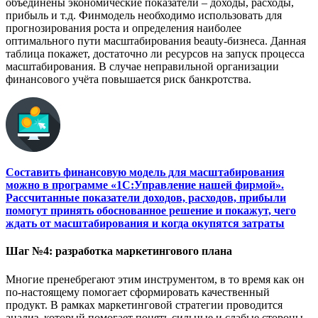
объединены
экономические показатели
– доходы, расходы,
прибыль и т.д. Финмодель
необходимо использовать для
прогнозирования роста и определения наиболее
оптимального
пути масштабирования
beauty
-бизнеса.
Д
анная
таблица покажет, достаточно ли ресурсов на запуск процесса
масштабирования. В случае неправильной организации
финансового уч
ё
та повышается риск банкротства.
Составить финансовую модель для масштабирования
можно в программе «1С:Управление нашей фирмой».
Рассчитанные показатели доходов, расходов, прибыли
помогут принять обоснованное решение и покажут, чего
ждать от масштабирования и когда окупятся затраты
Шаг
№
4
: р
азработка маркетингового плана
Многие пренебрегают этим инструментом, в то время как он
по
-
настоящему помогает сформировать качественный
продукт. В рамках маркетинговой стратегии проводится
анализ, который помогает понять сильные и слабые стороны