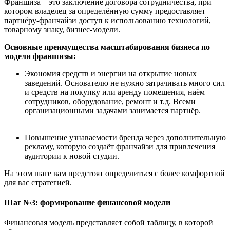
Франшиза – это заключение договора сотрудничества, при
котором владелец за определённую сумму предоставляет
партнёру-франчайзи доступ к использованию технологий,
товарному знаку, бизнес-модели.
Основны
е
преимущества
масштабирования
бизнеса по
модели
франшиз
ы:
Экономия средств и энергии на открытие новых
заведений. Основателю не нужно затрачивать много сил
и средств на покупку или аренду помещения, наём
сотрудников, оборудование, ремонт и т.д. Всеми
организационными задачами занимается партнёр.
Повышение узнаваемости бренда через дополнительную
рекламу, которую создаёт франчайзи для привлечения
аудитории к новой студии.
На этом шаге вам предстоят определиться с более комфортной
для вас стратегией.
Шаг
№3: формирование ф
инансов
ой
модел
и
Финансовая модель представляет собой таблицу, в которой