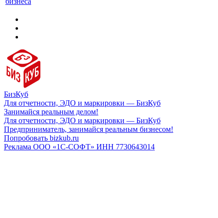
бизнеса
БизКуб
Для отчетности, ЭДО и маркировки — БизКуб
Занимайся реальным делом!
Для отчетности, ЭДО и маркировки — БизКуб
Предприниматель, занимайся реальным бизнесом!
Попробовать bizkub.ru
Реклама ООО «1С-СОФТ» ИНН 7730643014