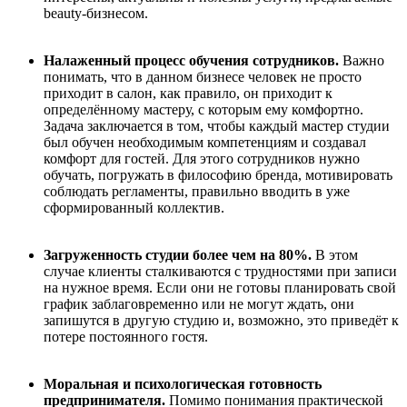
beauty
-бизнесом.
Налаженный процесс обучения сотрудников.
Важно
понимать, что в данном бизнесе человек не просто
приходит в салон, как правило, он приходит к
определ
ё
нному мастеру, с которым ему комфортно.
Задача заключается в том, чтобы каждый мастер студии
был обучен необходимым компетенциям и создавал
комфорт для гостей. Для этого сотрудников нужно
обучать, погружать в философию бренда
, мотивировать
соблюдать
регламенты
,
правильно вводить в уже
сформированный коллектив.
Загруженность студии более чем на 80%.
В этом
случае
клиенты
сталкиваются с трудностями при записи
на нужное время
. Е
сли они не готовы планировать свой
график заблаговременно
или не могут ждать
, они
запишутся в другую студию и
,
возможно, это привед
ё
т к
потере постоянного гостя.
Моральная и психологическая готовность
предпринимателя.
Помимо понимания практической