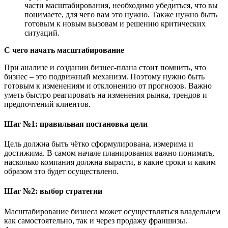
части масштабирования, необходимо убедиться, что вы
понимаете
,
для чего вам это нужно
. Т
акже
нужно
быть
готовым к новым вызовам и решению критических
ситуаций.
С чего начать м
асштабирование
При анализе и создании бизнес-плана стоит помнить, что
бизнес
–
это подвижный механизм
. Поэтому н
ужно быть
готовым к изменениям и отклонению от прогнозов. Важно
уметь быстро реагировать на изменения рынка,
трендов и
предпочтений клиентов
.
Шаг
№
1
: п
равильная постановка цели
Цель должна быть ч
ё
тко сформулирована, измерима и
достижима. В самом начале планирования важно понимать,
насколько компания должна вырасти, в какие сроки и каким
образом это будет осуществлено.
Шаг
№
2
: в
ыбор стратегии
Масштабирование бизнеса может осуществляться владельцем
как самостоятельно, так и через продажу франшизы.