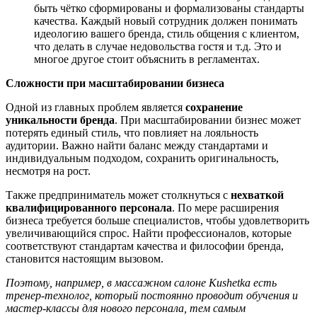
быть ч
ё
тко сформированы
и формализованы
стандарты
качества. Каждый новый сотрудник должен понимать
идеологию вашего бренда, стиль общения с клиентом,
что делать в случае недовольства гостя
и т.д. Э
то и
многое другое стоит
объяснить
в регламентах.
Сложности при масштабировании бизнеса
Одной из главных проблем является
сохранение
уникальности бренда
. При масштабировании бизнес может
потерять единый стиль, что повлияет на лояльность
аудитории
. Важно найти баланс между стандартами и
индивидуальным подходом, сохранить оригинальность,
несмотря на рост.
Также предприниматель может столкнуться с
нехваткой
квалифицированного персонала
. По мере расширения
бизнеса требуется больше специалистов, чтобы удовлетворить
увелич
ивающийся
спрос. Найти профессионалов, которые
соответствуют стандартам качества и философии бренда,
становится настоящим вызовом.
Поэтому
, например,
в массажном салоне Kushetka есть
тренер-технолог, который постоянно проводит обучения и
мастер-классы для нового персонала, тем самым