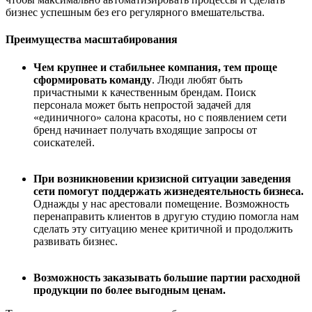
бизнес успешным без
его
регулярного вмешательства.
Преимущества
масштабирования
Чем крупнее и стабильнее
компания
, тем проще
сформировать команду
. Люди любят быть
причастны
ми
к
качественным
брендам.
П
оиск
персонала может быть непростой задачей
для
«единичного» салона красоты
,
но
с появлением сети
бренд начинает пол
уча
ть
входящие запросы от
соискателей.
При возникновении
кризисной ситуации
заведения
сети
помогут поддержать жизнедеятельность бизнеса.
Однажды у нас арестовали помещение. Возможность
перенаправить
клиентов
в другую студию
п
омогла нам
сделать
эту
ситуацию менее критичной и продолжить
развивать бизнес.
Возможность заказывать большие партии расходной
продукции по более выгодным ценам.