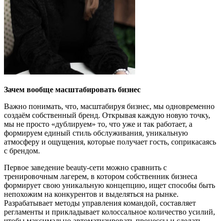
Зачем вообще масштабировать бизнес
Важно понимать, что, масштабируя бизнес, мы одновременно
создаём собственный бренд.
Открывая
каждую
нов
ую
точку
,
мы не просто
«
дублируем
»
то, что уже и так работает,
а
формируем единый стиль обслуживания, уникальную
атмосферу и ощущения, которые получает гость, соприкасаясь
с брендом.
Перв
ое заведение
beauty
-сети
можно сравнить с
тренировочным лагерем, в которо
м
собственник бизнеса
формирует свою уникальную концепцию, ищ
е
т способы быть
непохожим на конкурентов и выделяться на рынке.
Разрабатывает методы управления командой,
составляет
регламенты и прикладывает колоссальное количество усилий,
чтобы максимально автоматизировать процессы и сделать