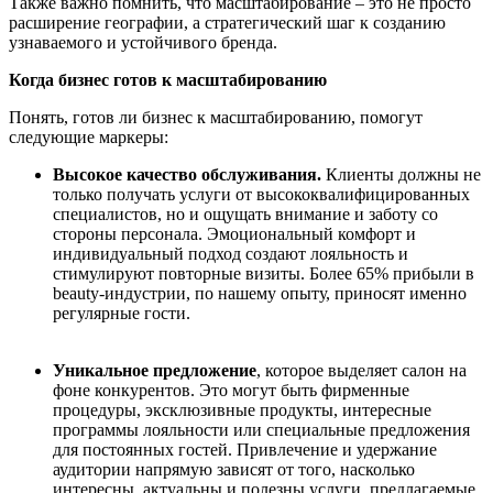
Также в
ажно помнить, что масштабирование
–
это не просто
расширение географии, а стратегический шаг к созданию
узнаваемого и устойчивого бренда.
Когда бизнес готов к масштабированию
Понять, готов ли бизнес к масштабированию, помогут
следующие маркеры:
Высокое качество обслуживания.
Клиенты
должны не
только получать услуги от высококвалифицированных
специалистов, но и ощущать внимание и заботу со
стороны персонала. Эмоциональный комфорт и
индивидуальный подход создают лояльность и
стимулируют повторные визиты. Более 65%
прибыли в
beauty
-индустрии, по нашему опыту,
приносят именно
регулярные гости.
Уникальное предложение
, которое выделяет салон на
фоне конкурентов. Это могут быть фирменные
процедуры, эксклюзивные продукты, интересные
программы лояльности или специальные предложения
для постоянных гостей. Привлечение и удержание
аудитории напрямую зависят от того, насколько
интересны, актуальны и полезны услуги, предлагаемые