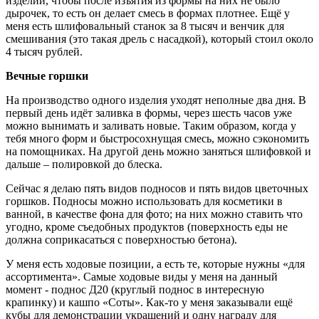
изделий, чтобы после изъятия из формы на них не было
дырочек, то есть он делает смесь в формах плотнее. Ещё у
меня есть шлифовальный станок за 8 тысяч и венчик для
смешивания (это такая дрель с насадкой), который стоил около
4 тысяч рублей.
Вечные горшки
На производство одного изделия уходят неполные два дня. В
первый день идёт заливка в формы, через шесть часов уже
можно вынимать и заливать новые. Таким образом, когда у
тебя много форм и быстросохнущая смесь, можно сэкономить
на помощниках. На другой день можно заняться шлифовкой и
дальше – полировкой до блеска.
Сейчас я делаю пять видов подносов и пять видов цветочных
горшков. Подносы можно использовать для косметики в
ванной, в качестве фона для фото; на них можно ставить что
угодно, кроме съедобных продуктов (поверхность еды не
должна соприкасаться с поверхностью бетона).
У меня есть ходовые позиции, а есть те, которые нужны «для
ассортимента». Самые ходовые виды у меня на данный
момент - поднос Д20 (круглый поднос в интересную
крапинку) и кашпо «Соты». Как-то у меня заказывали ещё
кубы для демонстрации украшений и одну награду для