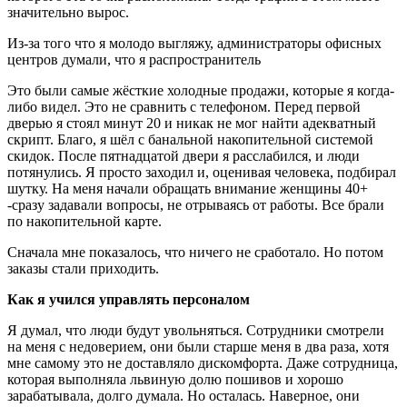
значительно вырос.
Из-за того что я молодо выгляжу, администраторы офисных
центров думали, что я распространитель
Это были самые жёсткие холодные продажи, которые я когда-
либо видел. Это не сравнить с телефоном. Перед первой
дверью я стоял минут 20 и никак не мог найти адекватный
скрипт. Благо, я шёл с банальной накопительной системой
скидок. После пятнадцатой двери я расслабился, и люди
потянулись. Я просто заходил и, оценивая человека, подбирал
шутку. На меня начали обращать внимание женщины 40+
-сразу задавали вопросы, не отрываясь от работы. Все брали
по накопительной карте.
Сначала мне показалось, что ничего не сработало. Но потом
заказы стали приходить.
Как я учился управлять персоналом
Я думал, что люди будут увольняться. Сотрудники смотрели
на меня с недоверием, они были старше меня в два раза, хотя
мне самому это не доставляло дискомфорта. Даже сотрудница,
которая выполняла львиную долю пошивов и хорошо
зарабатывала, долго думала. Но осталась. Наверное, они