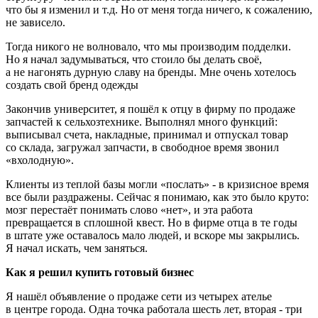
что бы я изменил и т.д. Но от меня тогда ничего, к сожалению,
не зависело.
Тогда никого не волновало, что мы производим подделки.
Но я начал задумываться, что стоило бы делать своё,
а не нагонять дурную славу на бренды. Мне очень хотелось
создать свой бренд одежды
Закончив университет, я пошёл к отцу в фирму по продаже
запчастей к сельхозтехнике. Выполнял много функций:
выписывал счета, накладные, принимал и отпускал товар
со склада, загружал запчасти, в свободное время звонил
«вхолодную».
Клиенты из теплой базы могли «послать» - в кризисное время
все были раздражены. Сейчас я понимаю, как это было круто:
мозг перестаёт понимать слово «нет», и эта работа
превращается в сплошной квест. Но в фирме отца в те годы
в штате уже оставалось мало людей, и вскоре мы закрылись.
Я начал искать, чем заняться.
Как я решил купить готовый бизнес
Я нашёл объявление о продаже сети из четырех ателье
в центре города. Одна точка работала шесть лет, вторая - три