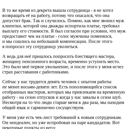
В то же время из декрета вышла сотрудница - я не хотел
возвращать её на работу, потому что опасался, что она
допустит брак. Так и случилось. Помню, как мне звонил муж
клиентки, которой она дважды испортила платье, требовал
выплату его стоимости. Я был согласен при условии, что муж
предоставит чек на платье - голос мужчины поменялся,
и мы сошлись на небольшой компенсации. После этого
я попросил эту сотрудницу уволиться.
А ведь для неё пришлось попросить блестящего мастера,
женщину пенсионного возраста, временно уступить место.
Это было моё первое увольнение, и после этого у меня исчез
страх расставания с работниками.
Сейчас у нас трудится девять человек с опытом работы
не менее восьми-девяти лет. Есть пополняющийся список
отобранных мастеров, которых мы привлекаем на временную
работу - на сезон отпусков и когда у нас завалы в сезон шуб.
Несмотря на то что люди старше меня в два раза, мы находим
общий язык и гармонично сосуществуем.
У меня уже есть чек-лист требований к новым сотрудникам.
Он неидеален, но уже испробован на паре кандидатов. Вот
некоторые пункты из него: