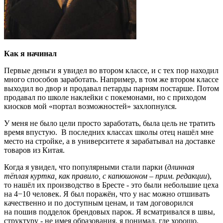
Как я начинал
Первые деньги я увидел во втором классе, и с тех пор находил
много способов заработать. Например, в том же втором классе
выходил во двор и продавал петарды парням постарше. Потом
продавал по школе наклейки с покемонами, но с приходом
киосков мой «портал возможностей» захлопнулся.
У меня не было цели просто заработать, была цель не тратить
время впустую. В последних классах школы отец нашёл мне
место на стройке, а в университете я зарабатывал на доставке
товаров из Китая.
Когда я увидел, что популярными стали парки (
длинная
тёплая куртка, как правило, с капюшоном – прим. редакции
),
то нашёл их производство в Бресте - это были небольшие цеха
на 4−10 человек. Я был поражён, что у нас можно отшивать
качественно и по доступным ценам, и там договорился
на пошив подделок брендовых парок. Я всматривался в швы,
структуру - не имея образования, я понимал, где хорошо,