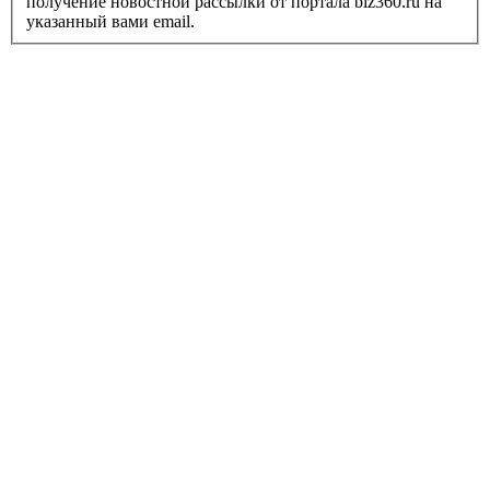
получение новостной рассылки от портала biz360.ru на
указанный вами email.