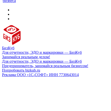
бизнеса
БизКуб
Для отчетности, ЭДО и маркировки — БизКуб
Занимайся реальным делом!
Для отчетности, ЭДО и маркировки — БизКуб
Предприниматель, занимайся реальным бизнесом!
Попробовать bizkub.ru
Реклама ООО «1С-СОФТ» ИНН 7730643014