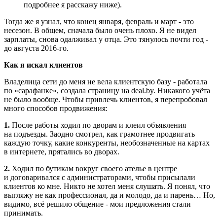
подробнее я расскажу ниже).
Тогда же я узнал, что конец января, февраль и март - это
несезон. В общем, сначала было очень плохо. Я не видел
зарплаты, снова одалживал у отца. Это тянулось почти год -
до августа 2016-го.
Как я искал клиентов
Владелица сети до меня не вела клиентскую базу - работала
по «сарафанке», создала страницу на deal.by. Никакого учёта
не было вообще. Чтобы привлечь клиентов, я перепробовал
много способов продвижения:
1.
После работы ходил по дворам и клеил объявления
на подъезды. Заодно смотрел, как грамотнее продвигать
каждую точку, какие конкуренты, необозначенные на картах
в интернете, прятались во дворах.
2.
Ходил по бутикам вокруг своего ателье в центре
и договаривался с администраторами, чтобы присылали
клиентов ко мне. Никто не хотел меня слушать. Я понял, что
выгляжу не как профессионал, да и молодо, да и парень… Но,
видимо, всё решило общение - мои предложения стали
принимать.