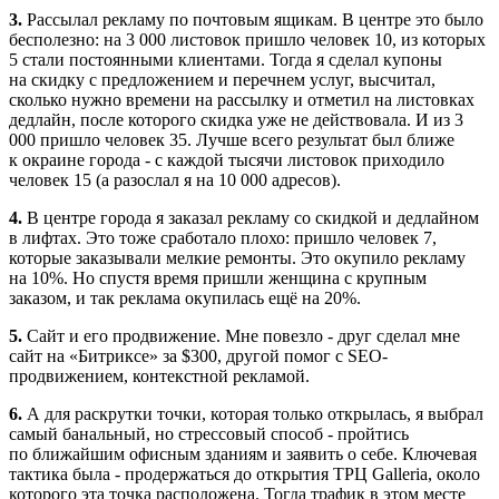
3.
Рассылал рекламу по почтовым ящикам. В центре это было
бесполезно: на 3 000 листовок пришло человек 10, из которых
5 стали постоянными клиентами. Тогда я сделал купоны
на скидку с предложением и перечнем услуг, высчитал,
сколько нужно времени на рассылку и отметил на листовках
дедлайн, после которого скидка уже не действовала. И из 3
000 пришло человек 35. Лучше всего результат был ближе
к окраине города - с каждой тысячи листовок приходило
человек 15 (а разослал я на 10 000 адресов).
4.
В центре города я заказал рекламу со скидкой и дедлайном
в лифтах. Это тоже сработало плохо: пришло человек 7,
которые заказывали мелкие ремонты. Это окупило рекламу
на 10%. Но спустя время пришли женщина с крупным
заказом, и так реклама окупилась ещё на 20%.
5.
Сайт и его продвижение. Мне повезло - друг сделал мне
сайт на «Битриксе» за $300, другой помог с SEO-
продвижением, контекстной рекламой.
6.
А для раскрутки точки, которая только открылась, я выбрал
самый банальный, но стрессовый способ - пройтись
по ближайшим офисным зданиям и заявить о себе. Ключевая
тактика была - продержаться до открытия ТРЦ Galleria, около
которого эта точка расположена. Тогда трафик в этом месте