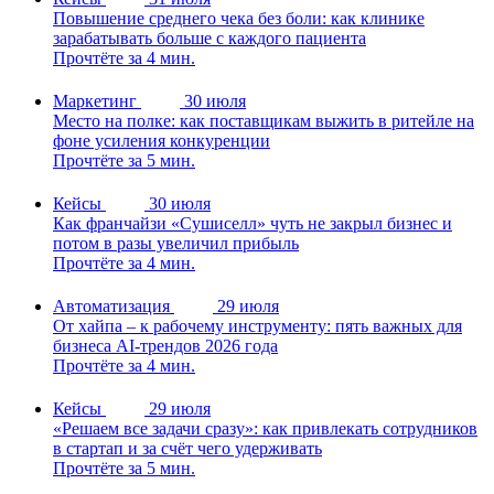
Повышение среднего чека без боли: как клинике
зарабатывать больше с каждого пациента
Прочтёте за 4 мин.
Маркетинг
30 июля
Место на полке: как поставщикам выжить в ритейле на
фоне усиления конкуренции
Прочтёте за 5 мин.
Кейсы
30 июля
Как франчайзи «Сушиселл» чуть не закрыл бизнес и
потом в разы увеличил прибыль
Прочтёте за 4 мин.
Автоматизация
29 июля
От хайпа – к рабочему инструменту: пять важных для
бизнеса AI-трендов 2026 года
Прочтёте за 4 мин.
Кейсы
29 июля
«Решаем все задачи сразу»: как привлекать сотрудников
в стартап и за счёт чего удерживать
Прочтёте за 5 мин.