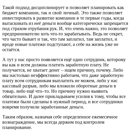
Такой подход дисциплинирует и позволяет планировать как
бюджет компании, так и свой личный. Это также позволяет
инвестировать в развитие компании в те первые годы, когда
вытаскивать из неё деньги вообще категорически запрещается
под страхом отрубания рук. И, что очень важно, это позволяет
предпринимателю хоть что-то зарабатывать. Ведь не секрет,
что часто бывает и так, что там заплатил, там заплатил, и
вроде новые платежи подступают, а себе на жизнь уже не
остаётся.
А тут у нас просто появляется ещё один сотрудник, которому
вы как и всем должны платить заработную плату. Не
получается, не хватает денег – ищем причину, почему. Либо
мы настолько неэффективно работаем, что даже заработную
плату всем сотрудникам выплатить не можем, либо у нас
кассовый разрыв, либо мы вложили оборотные деньги в
товар, либо ещё что–то. Но причину нужно выявить
обязательно. И далее прикладываем усилия к тому, чтобы все
платежи были сделаны в нужный период, и все сотрудники
вовремя получили заработанные деньги.
Таким образом, назначая себе определенное ежемесячное
вознаграждение, мы всегда держим под контролем
планирование.