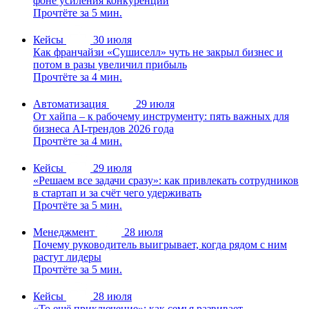
фоне усиления конкуренции
Прочтёте за 5 мин.
Кейсы
30 июля
Как франчайзи «Сушиселл» чуть не закрыл бизнес и
потом в разы увеличил прибыль
Прочтёте за 4 мин.
Автоматизация
29 июля
От хайпа – к рабочему инструменту: пять важных для
бизнеса AI-трендов 2026 года
Прочтёте за 4 мин.
Кейсы
29 июля
«Решаем все задачи сразу»: как привлекать сотрудников
в стартап и за счёт чего удерживать
Прочтёте за 5 мин.
Менеджмент
28 июля
Почему руководитель выигрывает, когда рядом с ним
растут лидеры
Прочтёте за 5 мин.
Кейсы
28 июля
«То ещё приключение»: как семья развивает