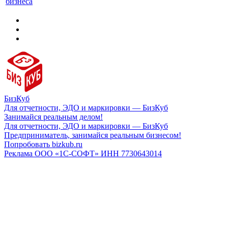
бизнеса
БизКуб
Для отчетности, ЭДО и маркировки — БизКуб
Занимайся реальным делом!
Для отчетности, ЭДО и маркировки — БизКуб
Предприниматель, занимайся реальным бизнесом!
Попробовать bizkub.ru
Реклама ООО «1С-СОФТ» ИНН 7730643014