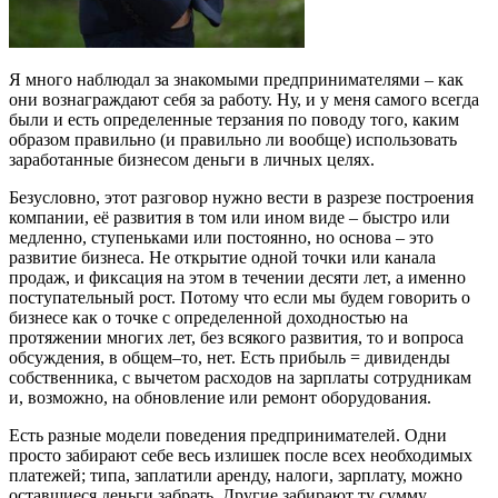
Я много наблюдал за знакомыми предпринимателями – как
они вознаграждают себя за работу. Ну, и у меня самого всегда
были и есть определенные терзания по поводу того, каким
образом правильно (и правильно ли вообще) использовать
заработанные бизнесом деньги в личных целях.
Безусловно, этот разговор нужно вести в разрезе построения
компании, её развития в том или ином виде – быстро или
медленно, ступеньками или постоянно, но основа – это
развитие бизнеса. Не открытие одной точки или канала
продаж, и фиксация на этом в течении десяти лет, а именно
поступательный рост. Потому что если мы будем говорить о
бизнесе как о точке с определенной доходностью на
протяжении многих лет, без всякого развития, то и вопроса
обсуждения, в общем–то, нет. Есть прибыль = дивиденды
собственника, с вычетом расходов на зарплаты сотрудникам
и, возможно, на обновление или ремонт оборудования.
Есть разные модели поведения предпринимателей. Одни
просто забирают себе весь излишек после всех необходимых
платежей; типа, заплатили аренду, налоги, зарплату, можно
оставшиеся деньги забрать. Другие забирают ту сумму,