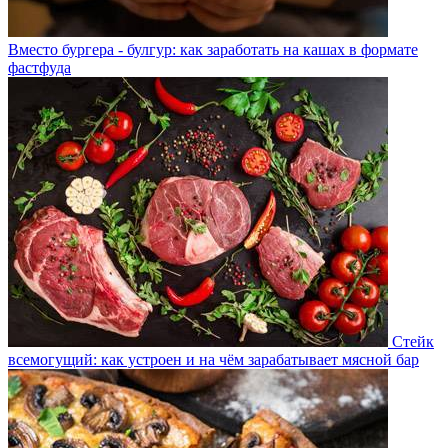
Вместо бургера - булгур: как заработать на кашах в формате
фастфуда
Стейк
всемогущий: как устроен и на чём зарабатывает мясной бар