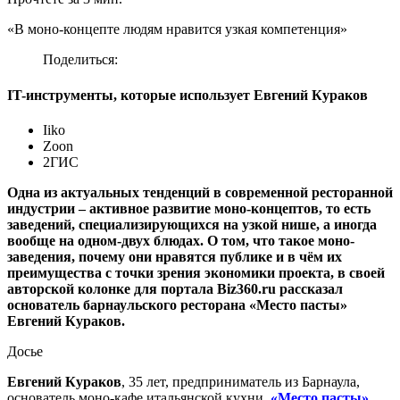
«В моно-концепте людям нравится узкая компетенция»
Поделиться:
IT-инструменты, которые использует Евгений Кураков
Iiko
Zoon
2ГИС
Одна из актуальных тенденций в современной ресторанной
индустрии – активное развитие моно-концептов, то есть
заведений, специализирующихся на узкой нише, а иногда
вообще на одном-двух блюдах. О том, что такое моно-
заведения, почему они нравятся публике и в чём их
преимущества с точки зрения экономики проекта, в своей
авторской колонке для портала Biz360.ru рассказал
основатель барнаульского ресторана «Место пасты»
Евгений Кураков.
Досье
Евгений Кураков
, 35 лет, предприниматель из Барнаула,
основатель моно-кафе итальянской кухни
«Место пасты»
.