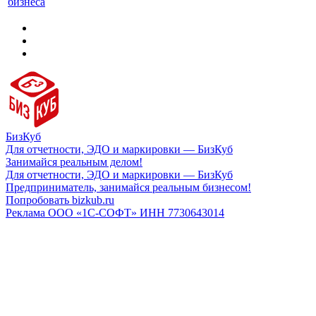
бизнеса
БизКуб
Для отчетности, ЭДО и маркировки — БизКуб
Занимайся реальным делом!
Для отчетности, ЭДО и маркировки — БизКуб
Предприниматель, занимайся реальным бизнесом!
Попробовать bizkub.ru
Реклама ООО «1С-СОФТ» ИНН 7730643014