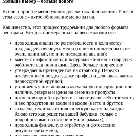
Меньше выбор – больше нового
Ясное и простое меню удобно для частых обновлений. У нас в
этом сезоне - пятое обновление меню за год.
Как известно, этот процесс трудоёмкий для любого формата
ресторана. Вот для примера опыт нашего «закулисья»:
проводишь анализ по рентабельности и количеству
продаж действующего меню (горизонт должен быть не
очень длинный, но и не последние два дня);
вместе с шефом проводишь первый «подход к снаряду»:
работаете над новинками. Здесь больше творчество;
утверждаешь претендентов на отработку. Нередко
начерченное в воздухе, даже профи, на деле оказывается
первосортной ерундой;
уточняешь у поставщиков актуальную информацию про
наличие, резервы и цены на сезонные продукты;
после повторной отработки - фиксируешь себестоимость
и вес продуктов на входе и выходе (нетто и брутто);
создаёшь технико-технологическую карту на каждое
блюдо (это как рецепты вашей бабушки, только с
подробностями на потери в милиграммах);
проводишь финальную отработку и фотосессию
будущих звёзд меню;
назначаешь стоимость, название;