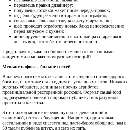
передаёшь правки дизайнеру;
получаешь готовый макет после череды правок;
отдаёшь будущее меню в тираж в типографию;
согласовываешь план закупа и дату старта меню;
шеф проводит отработку новых блюд непосредственно
перед запуском с кухней;
анонсируешь новое меню и в который раз стараешься
делать вид, что тебе это ничего не стоило.
Представляете, каково обновлять меню со смешанными
концептами и множеством разных позиций?
Меньше пафоса – больше гостей
В нашем проекте мы отказались от вычурного стиля «дорого-
богато», и это тоже стало одним из успешных шагов. Никаких
золотых убранств, лепнины и прочих атрибутов
провинциальной ресторанной роскоши. Формат casual-food
подразумевает близкий широкой публике стиль разумной
простоты и качества.
Этот подход многие нередко путают с дешевизной и
экономией, но это заблуждение. Например, одни только
светильники в виде спагетти над паста-баром обошлись нам в
50 тысяч рублей за штуку, а всего их пять.