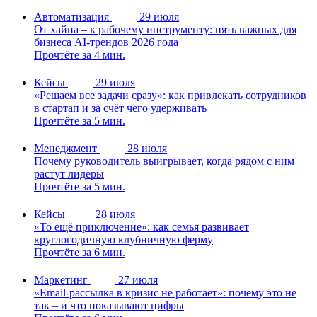
Автоматизация
29 июля
От хайпа – к рабочему инструменту: пять важных для
бизнеса AI-трендов 2026 года
Прочтёте за 4 мин.
Кейсы
29 июля
«Решаем все задачи сразу»: как привлекать сотрудников
в стартап и за счёт чего удерживать
Прочтёте за 5 мин.
Менеджмент
28 июля
Почему руководитель выигрывает, когда рядом с ним
растут лидеры
Прочтёте за 5 мин.
Кейсы
28 июля
«То ещё приключение»: как семья развивает
круглогодичную клубничную ферму
Прочтёте за 6 мин.
Маркетинг
27 июля
«Email-рассылка в кризис не работает»: почему это не
так – и что показывают цифры