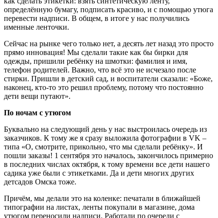
как сделать этикетки: взять синтетическую ленту,
определённую бумагу, подписать красиво, и с помощью утюга
перевести надписи. В общем, в итоге у нас получились
именные ленточки.
Сейчас на рынке чего только нет, а десять лет назад это просто
прямо инновация! Мы сделали такие как бы бирки для
одежды, пришили ребёнку на шмотки: фамилия и имя,
телефон родителей. Важно, что всё это не исчезало после
стирки. Пришли в детский сад, и воспитатели сказали: «Боже,
наконец, кто-то это решил проблему, потому что постоянно
дети вещи путают».
По ночам с утюгом
Буквально на следующий день у нас выстроилась очередь из
заказчиков. К тому же я сразу выложила фотографии в VK –
типа «О, смотрите, прикольно, что мы сделали ребёнку». И
пошли заказы! 1 сентября это началось, закончилось примерно
в последних числах октября, к тому времени все дети нашего
садика уже были с этикетками. Да и дети многих других
детсадов Омска тоже.
Причём, мы делали это на коленке: печатали в ближайшей
типографии на листах, ленты покупали в магазине, дома
утюгом переносили надписи. Работали по очереди с