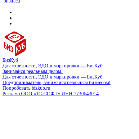
бизнеса
БизКуб
Для отчетности, ЭДО и маркировки — БизКуб
Занимайся реальным делом!
Для отчетности, ЭДО и маркировки — БизКуб
Предприниматель, занимайся реальным бизнесом!
Попробовать bizkub.ru
Реклама ООО «1С-СОФТ» ИНН 7730643014