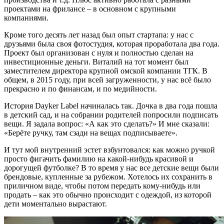
проектами на фрилансе – в основном с крупными
компаниями.
Кроме того десять лет назад был опыт стартапа: у нас с
друзьями была своя фотостудия, которая проработала два года.
Проект был организован с нуля и полностью сделан на
инвестиционные деньги. Виталий на тот момент был
заместителем директора крупной омской компании ТГК. В
общем, в 2015 году, при всей загруженности, у нас всё было
прекрасно и по финансам, и по медийности.
История Dayker Label начиналась так. Дочка в два года пошла
в детский сад, и на собрании родителей попросили подписать
вещи. Я задала вопрос: «А как это сделать?» И мне сказали:
«Берёте ручку, там сзади на вещах подписываете».
И тут мой внутренний эстет взбунтовался: как можно ручкой
просто фигачить фамилию на какой-нибудь красивой и
дорогущей футболке? В то время у нас все детские вещи были
брендовые, купленные за рубежом. Хотелось их сохранить в
приличном виде, чтобы потом передать кому-нибудь или
продать – как это обычно происходит с одеждой, из которой
дети моментально вырастают.