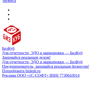
бизнеса
БизКуб
Для отчетности, ЭДО и маркировки — БизКуб
Занимайся реальным делом!
Для отчетности, ЭДО и маркировки — БизКуб
Предприниматель, занимайся реальным бизнесом!
Попробовать bizkub.ru
Реклама ООО «1С-СОФТ» ИНН 7730643014