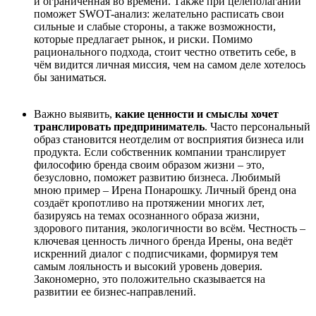
и ограниченная во времени. Также при целеполагании
поможет SWOT-анализ: желательно расписать свои
сильные и слабые стороны, а также возможности,
которые предлагает рынок, и риски. Помимо
рационального подхода, стоит честно ответить себе, в
чём видится личная миссия, чем на самом деле хотелось
бы заниматься.
Важно выявить,
какие ценности и смыслы хочет
транслировать предприниматель
. Часто персональный
образ становится неотделим от восприятия бизнеса или
продукта. Если собственник компании транслирует
философию бренда своим образом жизни – это,
безусловно, поможет развитию бизнеса. Любимый
мною пример – Ирена Понарошку. Личный бренд она
создаёт кропотливо на протяжении многих лет,
базируясь на темах осознанного образа жизни,
здорового питания, экологичности во всём. Честность –
ключевая ценность личного бренда Ирены, она ведёт
искренний диалог с подписчиками, формируя тем
самым лояльность и высокий уровень доверия.
Закономерно, это положительно сказывается на
развитии ее бизнес-направлений.