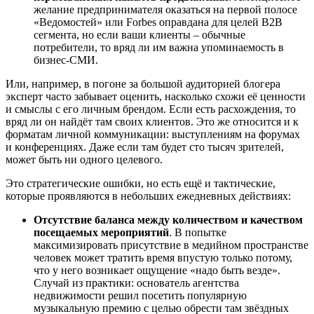
желание предпринимателя оказаться на первой полосе
«Ведомостей» или Forbes оправдана для целей B2B
сегмента, но если ваши клиенты – обычные
потребители, то вряд ли им важна упоминаемость в
бизнес-СМИ.
Или, например, в погоне за большой аудиторией блогера
эксперт часто забывает оценить, насколько схожи её ценности
и смыслы с его личным брендом. Если есть расхождения, то
вряд ли он найдёт там своих клиентов.
Это же относится и к
форматам личной коммуникации: выступлениям на форумах
и конференциях. Даже если там будет сто тысяч зрителей,
может быть ни одного целевого.
Это стратегические ошибки, но есть ещё и тактические,
которые проявляются в небольших ежедневных действиях:
Отсутствие баланса между количеством и качеством
посещаемых мероприятий
. В попытке
максимизировать присутствие в медийном пространстве
человек может тратить время впустую только потому,
что у него возникает ощущение «надо быть везде».
Случай из практики: основатель агентства
недвижимости решил посетить популярную
музыкальную премию с целью обрести там звёздных