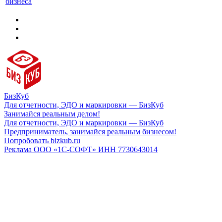
бизнеса
БизКуб
Для отчетности, ЭДО и маркировки — БизКуб
Занимайся реальным делом!
Для отчетности, ЭДО и маркировки — БизКуб
Предприниматель, занимайся реальным бизнесом!
Попробовать bizkub.ru
Реклама ООО «1С-СОФТ» ИНН 7730643014