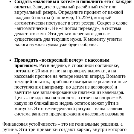
Создать «налоговый кот
ё
л» и пополнять его с каждой
оплаты
. Заведите отдельный расчётный счёт или
виртуальный резерв. Определите процент от каждой
входящей оплаты (например, 15-25%), который
автоматически поступает в этот резерв. Секрет в слове
«автоматически». Не «я потом переведу», а система
делает это сама. Эти деньги перестают для вас
существовать для текущих нужд. К моменту уплаты
налога нужная сумма уже будет собрана.
Проводить «воскресный вечер» с кассовым
прогнозом
. Раз в неделю, в спокойной обстановке,
потратьте 20 минут не на проверку выручки, а на
кассовый прогноз на четыре недели вперёд. Возьмите
текущий остаток, прибавьте ожидаемые реалистичные
поступления (например, по датам из договоров) и
вычтите все запланированные платежи из календаря.
Цель – не идеальная точность, а ответ на вопрос: «В
какую из ближайших недель остаток может уйти в
минус?». Этот еженедельный ритуал – ваша главная
система раннего предупреждения кассовых разрывов.
Финансовая устойчивость – это не гениальные решения, а
рутина. Эти три привычки создают каркас, внутри которого