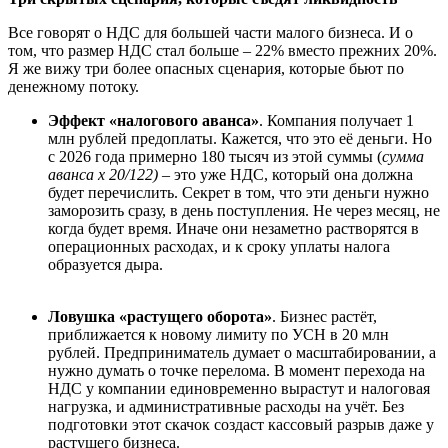
Все говорят о НДС для большей части малого бизнеса. И о
том, что размер НДС стал больше – 22% вместо прежних 20%.
Я же вижу три более опасных сценария, которые бьют по
денежному потоку.
Эффект «налогового аванса»
. Компания получает 1
млн рублей предоплаты. Кажется, что это её деньги. Но
с 2026 года примерно 180 тысяч из этой суммы (
сумма
аванса х 20/122)
– это уже НДС, который она должна
будет перечислить. Секрет в том, что эти деньги нужно
заморозить сразу, в день поступления. Не через месяц, не
когда будет время. Иначе они незаметно растворятся в
операционных расходах, и к сроку уплаты налога
образуется дыра.
Ловушка «растущего оборота»
. Бизнес растёт,
приближается к новому лимиту по УСН в 20 млн
рублей. Предприниматель думает о масштабировании, а
нужно думать о точке перелома. В момент перехода на
НДС у компании единовременно вырастут и налоговая
нагрузка, и административные расходы на учёт. Без
подготовки этот скачок создаст кассовый разрыв даже у
растущего бизнеса.