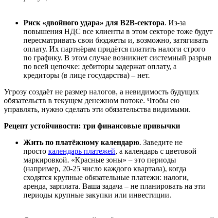
Риск «двойного удара» для B2B-сектора
. Из-за
повышения НДС все клиенты в этом секторе тоже будут
пересматривать свои бюджеты и, возможно, затягивать
оплату. Их партнёрам придётся платить налоги строго
по графику. В этом случае возникнет системный разрыв
по всей цепочке: дебиторы задержат оплату, а
кредиторы (в лице государства) – нет.
Угрозу создаёт не размер налогов, а невидимость будущих
обязательств в текущем денежном потоке. Чтобы ею
управлять, нужно сделать эти обязательства видимыми.
Рецепт устойчивости: три финансовые привычки
Жить по плат
ё
жному календарю
. Заведите не
просто
календарь платежей
, а календарь с цветовой
маркировкой. «Красные зоны» – это периоды
(например, 20-25 число каждого квартала), когда
сходятся крупные обязательные платежи: налоги,
аренда, зарплата. Ваша задача – не планировать на эти
периоды крупные закупки или инвестиции.