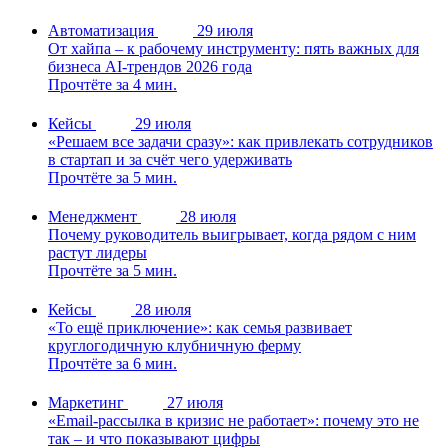
Автоматизация
29 июля
От хайпа – к рабочему инструменту: пять важных для
бизнеса AI-трендов 2026 года
Прочтёте за 4 мин.
Кейсы
29 июля
«Решаем все задачи сразу»: как привлекать сотрудников
в стартап и за счёт чего удерживать
Прочтёте за 5 мин.
Менеджмент
28 июля
Почему руководитель выигрывает, когда рядом с ним
растут лидеры
Прочтёте за 5 мин.
Кейсы
28 июля
«То ещё приключение»: как семья развивает
круглогодичную клубничную ферму
Прочтёте за 6 мин.
Маркетинг
27 июля
«Email-рассылка в кризис не работает»: почему это не
так – и что показывают цифры