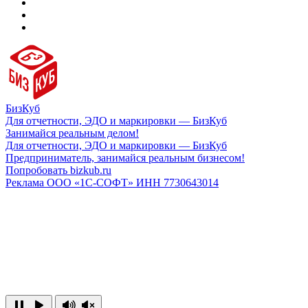
БизКуб
Для отчетности, ЭДО и маркировки — БизКуб
Занимайся реальным делом!
Для отчетности, ЭДО и маркировки — БизКуб
Предприниматель, занимайся реальным бизнесом!
Попробовать bizkub.ru
Реклама ООО «1С-СОФТ» ИНН 7730643014