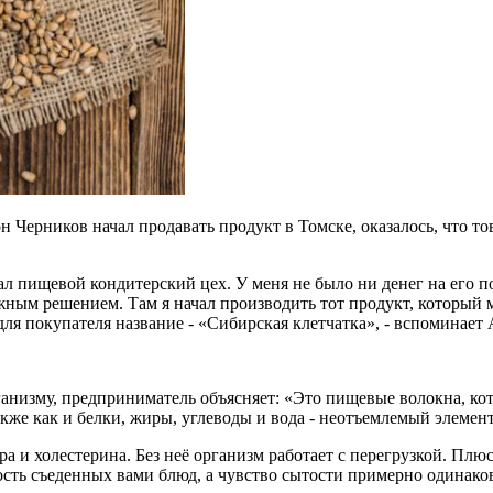
н Черников начал продавать продукт в Томске, оказалось, что то
л пищевой кондитерский цех. У меня не было ни денег на его по
ным решением. Там я начал производить тот продукт, который м
ля покупателя название - «Сибирская клетчатка», - вспоминает
 организму, предприниматель объясняет: «Это пищевые волокна, к
кже как и белки, жиры, углеводы и вода - неотъемлемый элемен
а и холестерина. Без неё организм работает с перегрузкой. Плю
ость съеденных вами блюд, а чувство сытости примерно одинако