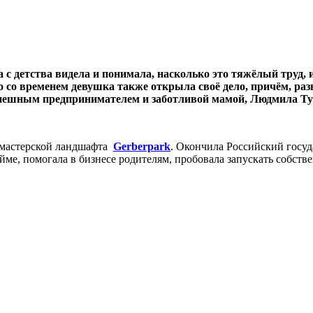
 детства видела и понимала, насколько это тяжёлый труд, и
 со временем девушка также открыла своё дело, причём, раз
спешным предпринимателем и заботливой мамой, Людмила Тум
ь мастерской ландшафта
Gerberpark
. Окончила Российский госу
йме, помогала в бизнесе родителям, пробовала запускать собст