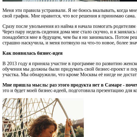
Меня эти правила устраивали. Я не боюсь вкалывать, когда мне
свой график. Мне нравится, что все решения я принимаю сам
Сразу после увольнения из найма я начала помогать родителям 
Через пару недель сидения дома мне стало скучно, и я занялас
понадобятся мне в будущем, чем бы я ни занималась.
Потом реш
страшно наскучила, и меня потянуло на что-то новое, более з
Как появилась бизнес-идея
В 2013 году я приняла участие в программе по развитию женс
обучения мы должны были придумать свой бизнес-проект и поуч
участка. Мы обнаружили, что кроме Москвы её нигде не доста
Мне пришла мысль: раз этого продукта нет в Самаре - поче
это и будет моей бизнес-идеей, подготовила презентацию для к