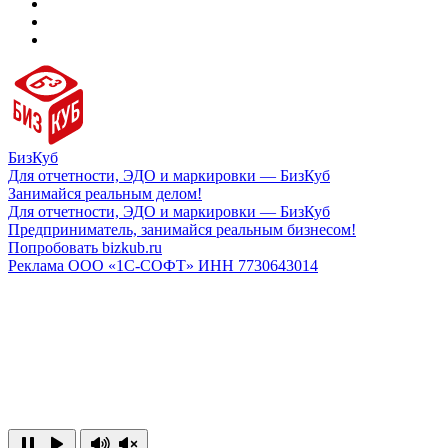
БизКуб
Для отчетности, ЭДО и маркировки — БизКуб
Занимайся реальным делом!
Для отчетности, ЭДО и маркировки — БизКуб
Предприниматель, занимайся реальным бизнесом!
Попробовать bizkub.ru
Реклама ООО «1С-СОФТ» ИНН 7730643014