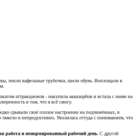
ервы, пекли вафельные трубочки, шили обувь. Воплощали в
ем.
рокатом аттракционов - накупила аквазорбов и встала с ними на
уверенность в том, что я всё смогу.
редко срывали своё плохое настроение на подчинённых, в
 тяжело и непродуктивно. Уволилась оттуда с пониманием, что
ая работа и ненормированный рабочий день
. С другой