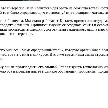
 это интересно. Мне нравится идея брать на себя ответственност
а. Это и было определяющим мотивом уйти в предпринимательст
с их бизнесом. Мы стали работать с Китаем, привозили оттуда м
ь продажей флешек. Пришлось научиться создавать сайты и освои
ила производить флешки с логотипами заказчиков, нашла партнё
начимое и интересное.
кого бизнеса «Мама-предприниматель», которую организовал бл
аствовать с ним в конкурсе. В это же время наша семья строила
ть.
му бы не производить его самим?
Стала изучать технологию из
онкурса и представила её в финале обучающей программы. Когда 