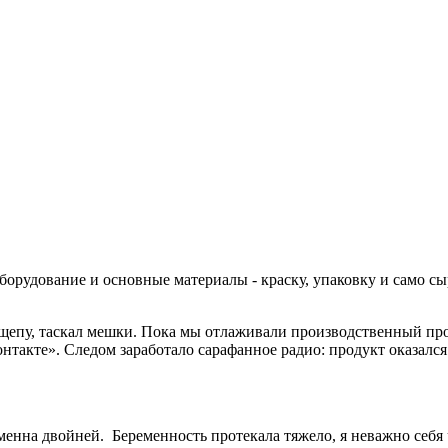
оборудование и основные материалы - краску, упаковку и само сыр
л щепу, таскал мешки. Пока мы отлаживали производственный пр
онтакте». Следом заработало сарафанное радио: продукт оказалс
еменна двойней. Беременность протекала тяжело, я неважно себя 