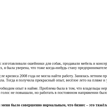
м: изготавливали ошейники для собак, продавали мебель и конс
х, я была уверена, что тоже когда-нибудь стану предпринимател
сле кризиса 2008 года не могла найти работу. Занялась летним п
шла. Тогда я получила прекрасный опыт, весёлое лето на пляже и 
необходим опыт в найме. Проблема была в том, что владельцы не
 голос не повышали, но работать в постоянном напряжении было
 меня было совершенно нормальным, что бизнес – это тяжёл