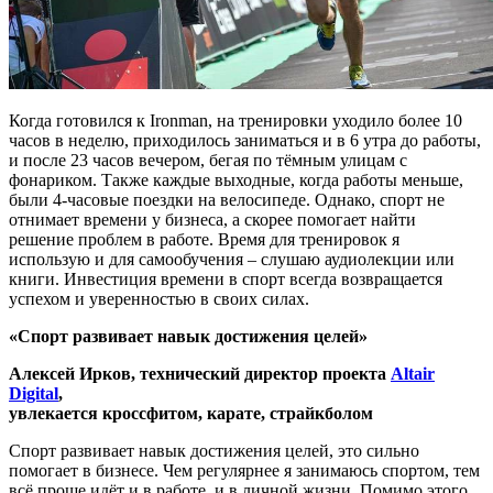
Когда готовился к Ironman, на тренировки уходило более 10
часов в неделю, приходилось заниматься и в 6 утра до работы,
и после 23 часов вечером, бегая по тёмным улицам с
фонариком. Также каждые выходные, когда работы меньше,
были 4-часовые поездки на велосипеде. Однако, спорт не
отнимает времени у бизнеса, а скорее помогает найти
решение проблем в работе. Время для тренировок я
использую и для самообучения – слушаю аудиолекции или
книги. Инвестиция времени в спорт всегда возвращается
успехом и уверенностью в своих силах.
«Спорт развивает навык достижения целей»
Алексей Ирков, технический директор проекта
Altair
Digital
,
увлекается кроссфитом, карате, страйкболом
Спорт развивает навык достижения целей, это сильно
помогает в бизнесе. Чем регулярнее я занимаюсь спортом, тем
всё проще идёт и в работе, и в личной жизни. Помимо этого,