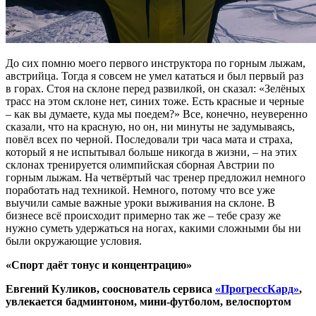
До сих помню моего первого инструктора по горным лыжам,
австрийца. Тогда я совсем не умел кататься и был первый раз
в горах. Стоя на склоне перед развилкой, он сказал: «Зелёных
трасс на этом склоне нет, синих тоже. Есть красные и черные
– как вы думаете, куда мы поедем?» Все, конечно, неуверенно
сказали, что на красную, но он, ни минуты не задумываясь,
повёл всех по черной. Последовали три часа мата и страха,
который я не испытывал больше никогда в жизни, – на этих
склонах тренируется олимпийская сборная Австрии по
горным лыжам. На четвёртый час тренер предложил немного
поработать над техникой. Немного, потому что все уже
выучили самые важные уроки выживания на склоне. В
бизнесе всё происходит примерно так же – тебе сразу же
нужно суметь удержаться на ногах, какими сложными бы ни
были окружающие условия.
«Спорт даёт тонус и концентрацию»
Евгений Куликов, сооснователь сервиса
«ПрогрессКард»
,
увлекается бадминтоном, мини-футболом, велоспортом