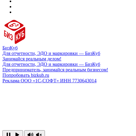
БизКуб
Для отчетности, ЭДО и маркировки — БизКуб
Занимайся реальным делом!
Для отчетности, ЭДО и маркировки — БизКуб
Предприниматель, занимайся реальным бизнесом!
Попробовать bizkub.ru
Реклама ООО «1С-СОФТ» ИНН 7730643014