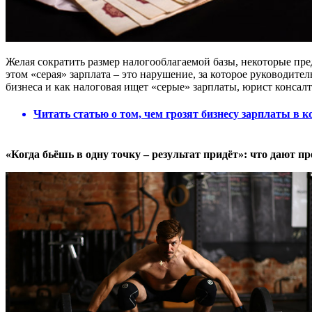
Желая сократить размер налогооблагаемой базы, некоторые пр
этом «серая» зарплата – это нарушение, за которое руководител
бизнеса и как налоговая ищет «серые» зарплаты, юрист конс
Читать статью о том, чем грозят бизнесу зарплаты в к
«Когда бьёшь в одну точку – результат придёт»: что дают