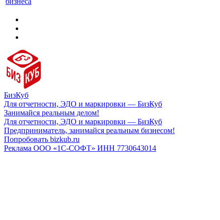
бизнеса
БизКуб
Для отчетности, ЭДО и маркировки — БизКуб
Занимайся реальным делом!
Для отчетности, ЭДО и маркировки — БизКуб
Предприниматель, занимайся реальным бизнесом!
Попробовать bizkub.ru
Реклама ООО «1С-СОФТ» ИНН 7730643014