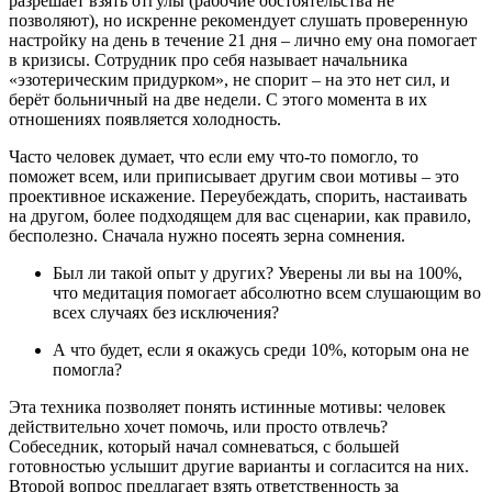
разрешает взять отгулы (рабочие обстоятельства не
позволяют), но искренне рекомендует слушать проверенную
настройку на день в течение 21 дня – лично ему она помогает
в кризисы. Сотрудник про себя называет начальника
«эзотерическим придурком», не спорит – на это нет сил, и
берёт больничный на две недели. С этого момента в их
отношениях появляется холодность.
Часто человек думает, что если ему что-то помогло, то
поможет всем, или приписывает другим свои мотивы – это
проективное искажение. Переубеждать, спорить, настаивать
на другом, более подходящем для вас сценарии, как правило,
бесполезно. Сначала нужно посеять зерна сомнения.
Был ли такой опыт у других? Уверены ли вы на 100%,
что медитация помогает абсолютно всем слушающим во
всех случаях без исключения?
А что будет, если я окажусь среди 10%, которым она не
помогла?
Эта техника позволяет понять истинные мотивы: человек
действительно хочет помочь, или просто отвлечь?
Собеседник, который начал сомневаться, с большей
готовностью услышит другие варианты и согласится на них.
Второй вопрос предлагает взять ответственность за