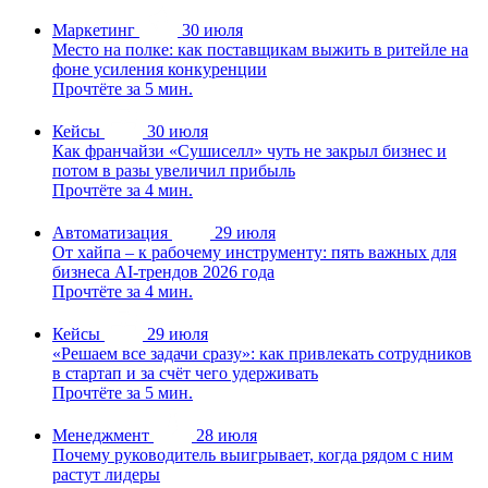
Маркетинг
30 июля
Место на полке: как поставщикам выжить в ритейле на
фоне усиления конкуренции
Прочтёте за 5 мин.
Кейсы
30 июля
Как франчайзи «Сушиселл» чуть не закрыл бизнес и
потом в разы увеличил прибыль
Прочтёте за 4 мин.
Автоматизация
29 июля
От хайпа – к рабочему инструменту: пять важных для
бизнеса AI-трендов 2026 года
Прочтёте за 4 мин.
Кейсы
29 июля
«Решаем все задачи сразу»: как привлекать сотрудников
в стартап и за счёт чего удерживать
Прочтёте за 5 мин.
Менеджмент
28 июля
Почему руководитель выигрывает, когда рядом с ним
растут лидеры