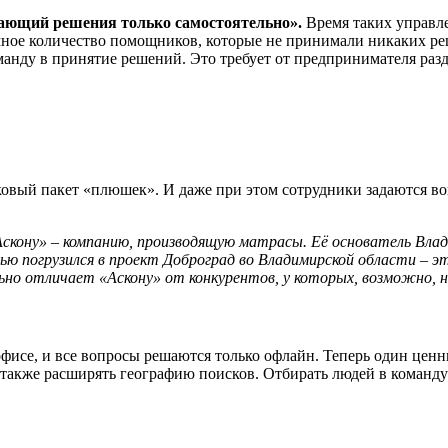
ающий решения только самостоятельно».
Время таких управле
омное количество помощников, которые не принимали никаких р
анду в принятие решений. Это требует от предпринимателя раз
овый пакет «плюшек». И даже при этом сотрудники задаются во
Аскону» – компанию, производящую матрасы. Её основатель Влади
ю погрузился в проект Доброград во Владимирской области – эт
ильно отличает «Аскону» от конкурентов, у которых, возможно, 
фисе, и все вопросы решаются только офлайн. Теперь один ценны
также расширять географию поисков. Отбирать людей в команду 