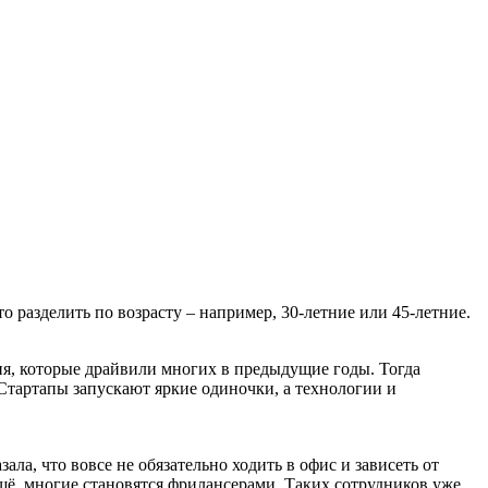
 разделить по возрасту – например, 30-летние или 45-летние.
ия, которые драйвили многих в предыдущие годы. Тогда
Стартапы запускают яркие одиночки, а технологии и
ла, что вовсе не обязательно ходить в офис и зависеть от
щё, многие становятся фрилансерами. Таких сотрудников уже