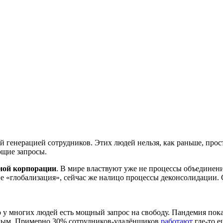
генерацией сотрудников. Этих людей нельзя, как раньше, просто
ющие запросы.
пной корпорации
. В мире властвуют уже не процессы объединен
е «глобализация», сейчас же налицо процессы деконсолидации. 
о у многих людей есть мощный запрос на свободу. Пандемия показа
мным. Примерно 30% сотрудников-удалёнщиков
работают
где-то е