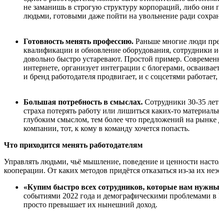
не заманишь в строгую структуру корпораций, либо они 
людьми, готовыми даже пойти на увольнение ради сохра
Готовность менять профессию.
Раньше многие люди пре
квалификации и обновление оборудования, сотрудники ис
довольно быстро устаревают. Простой пример. Современн
интернете, организует интеграции с блогерами, осваива
и бренд работодателя продвигает, и с соцсетями работает
Большая потребность в смыслах.
Сотрудники 30-35 лет
страха потерять работу или лишиться каких-то материаль
глубоким смыслом, тем более что предложений на рынке д
компании, тот, к кому в команду хочется попасть.
Что приходится менять работодателям
Управлять людьми, чьё мышление, поведение и ценности насто
кооперации. От каких методов придётся отказаться из-за их н
«Купим быстро всех сотрудников, которые нам нужн
событиями 2022 года и демографическими проблемами в Р
просто превышает их нынешний доход.