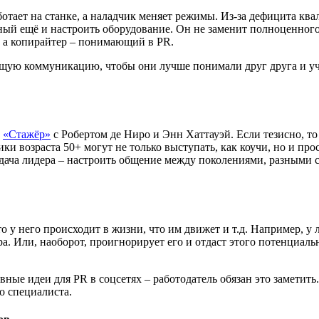
ботает на станке, а наладчик меняет режимы. Из-за дефицита к
й ещё и настроить оборудование. Он не заменит полноценного с
, а копирайтер – понимающий в PR.
щую коммуникацию, чтобы они лучше понимали друг друга и учит
м
«Стажёр»
с Робертом де Ниро и Энн Хаттауэй. Если тезисно, то
и возраста 50+ могут не только выступать, как коучи, но и пр
адача лидера – настроить общение между поколениями, разными 
о у него происходит в жизни, что им движет и т.д. Например, 
а. Или, наоборот, проигнорирует его и отдаст этого потенциал
ивные идеи для PR в соцсетях – работодатель обязан это замети
го специалиста.