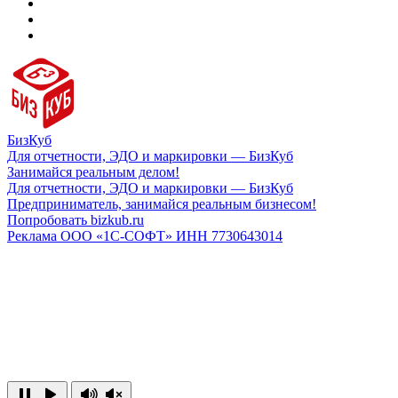
БизКуб
Для отчетности, ЭДО и маркировки — БизКуб
Занимайся реальным делом!
Для отчетности, ЭДО и маркировки — БизКуб
Предприниматель, занимайся реальным бизнесом!
Попробовать bizkub.ru
Реклама ООО «1С-СОФТ» ИНН 7730643014