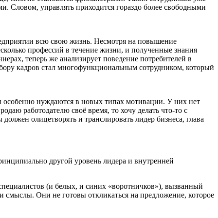
ми. Словом, управлять приходится гораздо более свободными
едприятии всю свою жизнь. Несмотря на повышение
есколько профессий в течение жизни, и полученные знания
нерах, теперь же анализирует поведение потребителей в
подбору кадров стал многофункциональным сотрудником, который
и особенно нуждаются в новых типах мотивации. У них нет
одаю работодателю своё время, то хочу делать что-то с
 должен олицетворять и транслировать лидер бизнеса, глава
принципиально другой уровень лидера и внутренней
специалистов (и белых, и синих «воротничков»), вызванный
 и смыслы. Они не готовы откликаться на предложение, которое