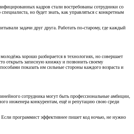
валифицированных кадров стали востребованы сотрудники со
пециалиста, но будет знать, как управляться с конкретным
ывали задачи друг друга. Работать по-старому, где каждый
 молодёжь хорошо разбирается в технологиях, но совершает
осто открыть записную книжку и позвонить своему
способами показать им сильные стороны каждого возраста и
у линейного сотрудника могут быть профессиональные амбиции,
ьного инженера конкурентам, ещё и репутацию свою среди
ть. Если программист эффективнее пишет код ночью, не нужно