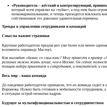
«Руководитель – ж
ё
сткий и контролирующий, приним
который всем управлял на «чуйке», а под ним было огр
низкомаржинальными, и теперь приходится вовлекать ком
собственников это довольно удивительная перемена.
Тренды в управлении сотрудниками и командой
Смыслы важнее страховки
Крупные работодатели предлагают уже более или менее одинак
вспомнить пирамиду Маслоу).
Как выглядит «бизнес со смыслом»? Могу привести в пример «
регионах можно жить лучше, чем в Москве. Он сейчас полность
позиция лидера привлекает и сотрудников, и покупателей, и с
Весь мир – ваша команда
До пандемии работодатели привыкли, что их команда сидит в о
Воронежа. Нужно быть готовым к мобильности сотрудников, а 
в ситуации острой нехватки кадров.
Будущее за мультифункциональностью и сотрудничеством