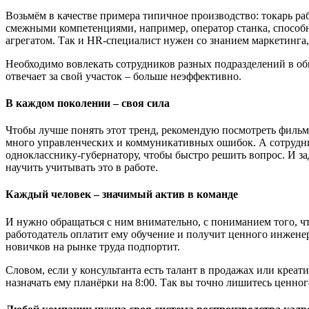
Возьмём в качестве примера типичное производство: токарь ра
смежными компетенциями, например, оператор станка, способны
агрегатом. Так и HR-специалист нужен со знанием маркетинга
Необходимо вовлекать сотрудников разных подразделений в об
отвечает за свой участок – больше неэффективно.
В каждом поколении – своя сила
Чтобы лучше понять этот тренд, рекомендую посмотреть филь
много управленческих и коммуникативных ошибок. А сотрудник
однокласснику-губернатору, чтобы быстро решить вопрос. И з
научить учитывать это в работе.
Каждый человек – значимый актив в команде
И нужно обращаться с ним внимательно, с пониманием того, чт
работодатель оплатит ему обучение и получит ценного инженер
новичков на рынке труда подпортит.
Словом, если у консультанта есть талант в продажах или креат
назначать ему планёрки на 8:00. Так вы точно лишитесь ценно