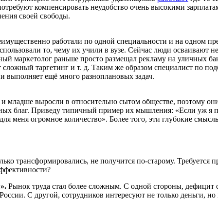
потребуют компенсировать неудобство очень высокими зарплата
нения своей свободы.
имущественно работали по одной специальности и на одном пр
пользовали то, чему их учили в вузе. Сейчас люди осваивают н
ый маркетолог раньше просто размещал рекламу на уличных бан
ет сложный таргетинг и т. д. Таким же образом специалист по 
, и выполняет ещё много разноплановых задач.
 и младше выросли в относительно сытом обществе, поэтому он
ных благ. Приведу типичный пример их мышления: «Если уж я пр
ля меня огромное количество». Более того, эти глубокие смыслы
лько трансформировались, не получится по-старому. Требуется 
еэффективности?
ы».
Рынок труда стал более сложным. С одной стороны, дефицит 
оссии. С другой, сотрудников интересуют не только деньги, но