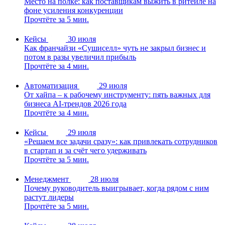
Место на полке: как поставщикам выжить в ритейле на
фоне усиления конкуренции
Прочтёте за 5 мин.
Кейсы
30 июля
Как франчайзи «Сушиселл» чуть не закрыл бизнес и
потом в разы увеличил прибыль
Прочтёте за 4 мин.
Автоматизация
29 июля
От хайпа – к рабочему инструменту: пять важных для
бизнеса AI-трендов 2026 года
Прочтёте за 4 мин.
Кейсы
29 июля
«Решаем все задачи сразу»: как привлекать сотрудников
в стартап и за счёт чего удерживать
Прочтёте за 5 мин.
Менеджмент
28 июля
Почему руководитель выигрывает, когда рядом с ним
растут лидеры
Прочтёте за 5 мин.