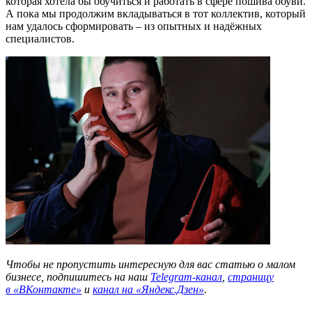
которая хотела бы обучиться и работать в сфере пошива обуви.
А пока мы продолжим вкладываться в тот коллектив, который
нам удалось сформировать – из опытных и надёжных
специалистов.
Чтобы не пропустить интересную для вас статью о малом
бизнесе, подпишитесь на наш
Telegram-канал
,
страницу
в
«ВКонтакте»
и
канал на «Яндекс.Дзен»
.