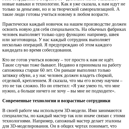
новые навыки и технологии. Как я уже сказала, к нам идут не
только за деньгами, но и за творческой самореализацией. А
такие люди готовы учиться новому в любом возрасте.
Практически каждый новичок на нашем производстве должен
освоить новую для себя специальность. На обычных фабриках
человек выполняет только одну функцию: например, швея
или заготовщица. У нас каждый сотрудник выполняет
несколько операций. Я предупреждаю об этом каждого
кандидата во время собеседования.
Кто не готов учиться новому – тот просто к нам не идёт.
Такие случаи тоже бывают. Недавно я принимала на работу
сапожника старше 60 лет. Он раньше выполнял только
затяжку обуви, а у нас человек должен владеть сборкой,
отделкой, креплением. Я сказала, что мы его всему научим –
это не так сложно. Но он ответил: «Я уже умею то, что мне
нужно, а больше ничего не хочу – вы мне не подходите».
Современные технологии и возрастные сотрудники
В своей работе мы используем 3D-модели. Ими занимаются
специалисты, но каждый мастер так или иначе связан с этими
технологиями. Например, сапожный мастер делает эталоны
для 3D-моделирования. Он в общих чертах понимает, что