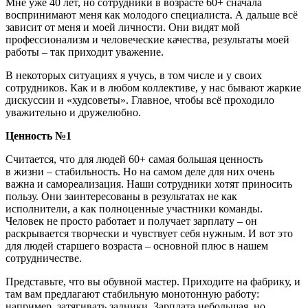
Мне уже 40 лет, но сотрудники в возрасте 60+ сначала
воспринимают меня как молодого специалиста. А дальше всё
зависит от меня и моей личности. Они видят мой
профессионализм и человеческие качества, результаты моей
работы – так приходит уважение.
В некоторых ситуациях я учусь, в том числе и у своих
сотрудников. Как и в любом коллективе, у нас бывают жаркие
дискуссии и «худсоветы». Главное, чтобы всё проходило
уважительно и дружелюбно.
Ценность №1
Считается, что для людей 60+ самая большая ценность
в жизни – стабильность. Но на самом деле для них очень
важна и самореализация. Наши сотрудники хотят приносить
пользу. Они заинтересованы в результатах не как
исполнители, а как полноценные участники команды.
Человек не просто работает и получает зарплату – он
раскрывается творчески и чувствует себя нужным. И вот это
для людей старшего возраста – основной плюс в нашем
сотрудничестве.
Представьте, что вы обувной мастер. Приходите на фабрику, и
там вам предлагают стабильную монотонную работу:
например, затягивать задники. Зарплата небольшая, но