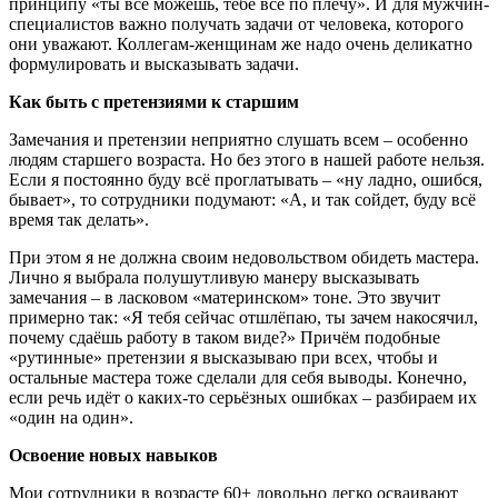
принципу «ты всё можешь, тебе всё по
плечу». И для мужчин-
специалистов важно получать задачи от человека, которого
они уважают.
Коллегам-женщинам же надо очень деликатно
формулировать и высказывать задачи.
Как быть с претензиями к старшим
Замечания и претензии неприятно слушать всем – особенно
людям старшего возраста. Но без этого в нашей работе нельзя.
Если я постоянно буду всё проглатывать – «ну ладно, ошибся,
бывает», то сотрудники подумают: «А, и так сойдет, буду всё
время так делать».
При этом я не должна своим недовольством обидеть мастера.
Лично я выбрала полушутливую манеру высказывать
замечания – в ласковом «материнском» тоне. Это звучит
примерно так: «
Я тебя сейчас отшлёпаю, ты зачем накосячил
,
почему сдаёшь работу в таком виде?» Причём подобные
«рутинные» претензии я высказываю при всех, чтобы и
остальные мастера тоже сделали для себя выводы. Конечно,
если речь идёт о каких-то серьёзных ошибках – разбираем их
«один на один».
Освоение новых навыков
Мои сотрудники в возрасте 60+ довольно легко осваивают