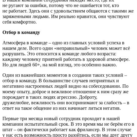
не ругают за ошибки, потому что не ошибается тот, кто
не работает. Здесь они с удовольствием общаются с такими же
заряженными людьми. Им реально нравится, они чувствуют
себя комфортно.
Отбор в команду
Атмосфера в команде – одно из главных условий успеха в
нашем деле. Всего один «неправильный» человек может всё
разрушить. Это относится к команде любого возраста:
каждому человеку приятней работать в здоровой атмосфере.
Но для людей 60+, на мой взгляд, это особенно важно.
Один из важнейших моментов в создании таких условий –
отбор в команду. В большинстве случаев неприятных и
негативно настроенных людей видно на собеседовании. По
моему опыту, доброе и вежливое отношение к ним сразу же
порождает в таких людях агрессию. Доброту,
дружелюбие, вежливость они воспринимают за слабость – в
ответ на такое общение из них начинает литься негатив.
Первые три месяца новый сотрудник проходит в нашей
компании испытательный срок. В это время мы не берём его в
штат – он фактически работает как фрилансер. В этом случае
у нас есть возможность просто разойтись, если мы друг другу