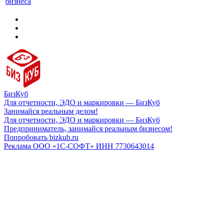
бизнеса
БизКуб
Для отчетности, ЭДО и маркировки — БизКуб
Занимайся реальным делом!
Для отчетности, ЭДО и маркировки — БизКуб
Предприниматель, занимайся реальным бизнесом!
Попробовать bizkub.ru
Реклама ООО «1С-СОФТ» ИНН 7730643014