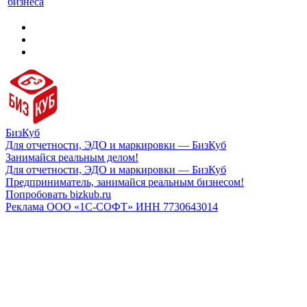
бизнеса
БизКуб
Для отчетности, ЭДО и маркировки — БизКуб
Занимайся реальным делом!
Для отчетности, ЭДО и маркировки — БизКуб
Предприниматель, занимайся реальным бизнесом!
Попробовать bizkub.ru
Реклама ООО «1С-СОФТ» ИНН 7730643014