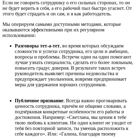
Если не говорить сотруднику о его сильных сторонах, то он
не будет верить в себя, а его рабочий пыл быстро угаснет. От
этого будет страдать и он сам, и я как работодатель.
Мы оперируем самыми доступными методами, которые
оказываются эффективными при их регулярном
использовании:
Разговор
ы
тет-а-тет
, во время которых обсуждаем
сложности и успехи сотрудника, его цели и амбиции,
вопросы и проблемы. Встречи один на один помог
ают
лучше узнать специалиста, сделать его более лояльным,
повысить градус доверия. В результате таких встреч
р
уководитель выявля
ет причины
недовольства и
предупрежда
ет
увольнения, вовремя предпринима
ет
меры для удержания хороших
сотрудников
.
Публичное признание
. Всегда важно проговаривать
ценность сотрудника, прич
ё
м не общими словами, а
подч
ё
ркивая конкретные особенности его работы и
достижения. Например:
«
Светлана, мы ценим в тебе
твою любовь к клиентам
. Н
и один клиент не уходит от
тебя без повторной записи, ты умеешь расположить к
себе каждого
». И
ли
:
«
Галина, благодаря твое
му