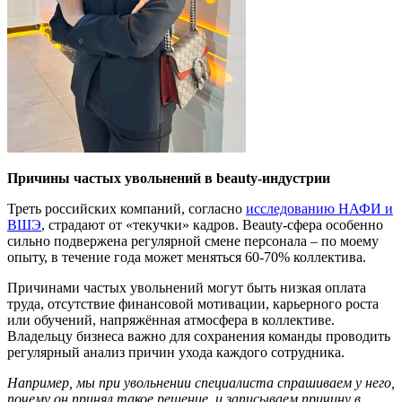
Причины частых увольнений в beauty-индустрии
Треть российских компаний, согласно
исследованию НАФИ и
ВШЭ
, страдают от «текучки» кадров. Beauty-сфера особенно
сильно подвержена регулярной смене персонала – по моему
опыту, в течение года может меняться 60-70% коллектива.
Причинами частых увольнений могут быть низкая оплата
труда, отсутствие финансовой мотивации, карьерного роста
или обучений, напряжённая атмосфера в коллективе.
Владельцу бизнеса важно для сохранения команды проводить
регулярный анализ причин ухода каждого сотрудника.
Например,
мы при
увольнени
и
специалиста спрашиваем у него,
почему он принял такое решение, и записываем причину в