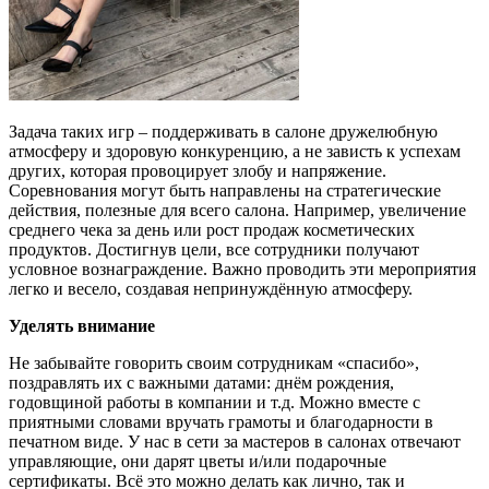
Задача
таких игр
–
поддерживать в салоне дружелюбную
атмосферу и здоровую конкуренцию, а не зависть к успехам
других,
которая провоцирует
злобу и напряжение.
Соревнования могут быть направлены на стратегические
действия, полезные для всего салона. Например, увеличение
среднего чека за день
или рост
прода
ж
косметических
продуктов. Достигнув цели, все сотрудники получают
условное вознаграждение. Важно проводить эти мероприятия
легко и весело, создавая непринужд
ё
нную атмосферу.
Уделять внимание
Не забывайте говорить своим сотрудникам «спасибо»,
поздравлять их с важными датами: днём рождения,
годовщиной работы в компании и т.д. Можно вместе с
приятными словами вручать грамоты и благодарности в
печатном виде.
У нас в сети за мастеров в салонах отвечают
управляющие, они дарят цветы и/или подарочные
сертификаты.
Всё это можно делать как лично, так и