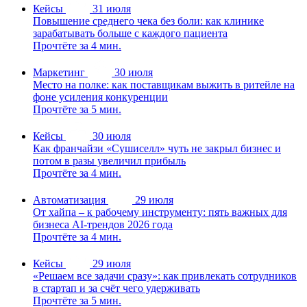
Кейсы
31 июля
Повышение среднего чека без боли: как клинике
зарабатывать больше с каждого пациента
Прочтёте за 4 мин.
Маркетинг
30 июля
Место на полке: как поставщикам выжить в ритейле на
фоне усиления конкуренции
Прочтёте за 5 мин.
Кейсы
30 июля
Как франчайзи «Сушиселл» чуть не закрыл бизнес и
потом в разы увеличил прибыль
Прочтёте за 4 мин.
Автоматизация
29 июля
От хайпа – к рабочему инструменту: пять важных для
бизнеса AI-трендов 2026 года
Прочтёте за 4 мин.
Кейсы
29 июля
«Решаем все задачи сразу»: как привлекать сотрудников
в стартап и за счёт чего удерживать
Прочтёте за 5 мин.