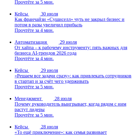
Прочтёте за 5 мин.
Кейсы
30 июля
Как франчайзи «Сушиселл» чуть не закрыл бизнес и
потом в разы увеличил прибыль
Прочтёте за 4 мин.
Автоматизация
29 июля
От хайпа – к рабочему инструменту: пять важных для
бизнеса AI-трендов 2026 года
Прочтёте за 4 мин.
Кейсы
29 июля
«Решаем все задачи сразу»: как привлекать сотрудников
в стартап и за счёт чего удерживать
Прочтёте за 5 мин.
Менеджмент
28 июля
Почему руководитель выигрывает, когда рядом с ним
растут лидеры
Прочтёте за 5 мин.
Кейсы
28 июля
«То ещё приключение»: как семья развивает