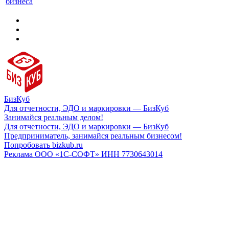
бизнеса
БизКуб
Для отчетности, ЭДО и маркировки — БизКуб
Занимайся реальным делом!
Для отчетности, ЭДО и маркировки — БизКуб
Предприниматель, занимайся реальным бизнесом!
Попробовать bizkub.ru
Реклама ООО «1С-СОФТ» ИНН 7730643014