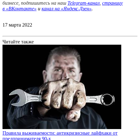
бизнесе, подпишитесь на наш
Telegram-канал
,
страницу
в
«ВКонтакте»
и
канал на «Яндекс.Дзен»
.
17 марта 2022
Читайте также
Правила выживаемости: антикризисные лайфхаки от
предпринимателя 90-х