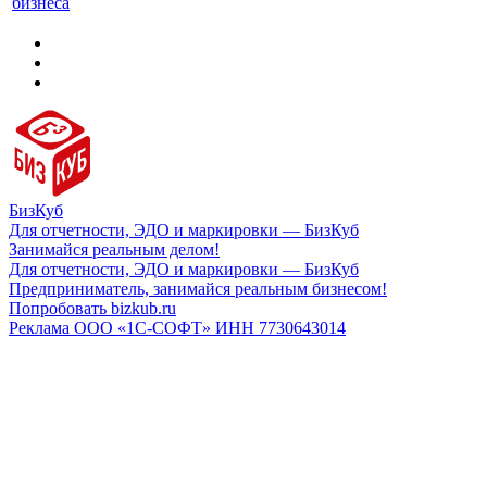
бизнеса
БизКуб
Для отчетности, ЭДО и маркировки — БизКуб
Занимайся реальным делом!
Для отчетности, ЭДО и маркировки — БизКуб
Предприниматель, занимайся реальным бизнесом!
Попробовать bizkub.ru
Реклама ООО «1С-СОФТ» ИНН 7730643014