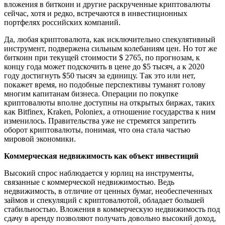
вложения в биткоин и другие раскрученные криптовалюты
сейчас, хотя и редко, встречаются в инвестиционных
портфелях российских компаний.
Да, любая криптовалюта, как исключительно спекулятивный
инструмент, подвержена сильным колебаниям цен. Но тот же
биткоин при текущей стоимости $ 2765, по прогнозам, к
концу года может подскочить в цене до $5 тысяч, а к 2020
году достигнуть $50 тысяч за единицу. Так это или нет,
покажет время, но подобные перспективы туманят голову
многим капитанам бизнеса. Операции по покупке
криптовалюты вполне доступны на открытых биржах, таких
как Bitfinex, Kraken, Poloniex, а отношение государства к ним
изменилось. Правительства уже не стремятся запретить
оборот криптовалюты, понимая, что она стала частью
мировой экономики.
Коммерческая недвижимость как объект инвестиций
Высокий спрос наблюдается у юрлиц на инструменты,
связанные с коммерческой недвижимостью. Ведь
недвижимость, в отличие от ценных бумаг, необеспеченных
займов и спекуляций с криптовалютой, обладает большей
стабильностью. Вложения в коммерческую недвижимость под
сдачу в аренду позволяют получать довольно высокий доход,