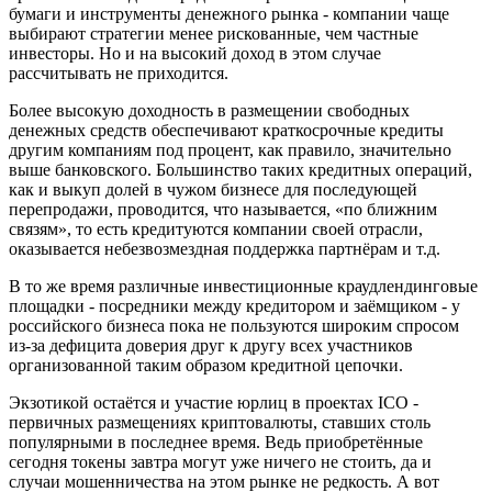
бумаги и инструменты денежного рынка - компании чаще
выбирают стратегии менее рискованные, чем частные
инвесторы. Но и на высокий доход в этом случае
рассчитывать не приходится.
Более высокую доходность в размещении свободных
денежных средств обеспечивают краткосрочные кредиты
другим компаниям под процент, как правило, значительно
выше банковского. Большинство таких кредитных операций,
как и выкуп долей в чужом бизнесе для последующей
перепродажи, проводится, что называется, «по ближним
связям», то есть кредитуются компании своей отрасли,
оказывается небезвозмездная поддержка партнёрам и т.д.
В то же время различные инвестиционные краудлендинговые
площадки - посредники между кредитором и заёмщиком - у
российского бизнеса пока не пользуются широким спросом
из-за дефицита доверия друг к другу всех участников
организованной таким образом кредитной цепочки.
Экзотикой остаётся и участие юрлиц в проектах ICO -
первичных размещениях криптовалюты, ставших столь
популярными в последнее время. Ведь приобретённые
сегодня токены завтра могут уже ничего не стоить, да и
случаи мошенничества на этом рынке не редкость. А вот