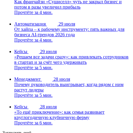
Как франчайзи «Сушиселл» чуть не закрыл бизнес и
потом в разы увеличил прибыль
Прочтёте за 4 мин.
Автоматизация
29 июля
От хайпа – к рабочему инструменту: пять важных для
бизнеса AI-трендов 2026 года
Прочтёте за 4 мин.
Кейсы
29 июля
«Решаем все задачи сразу»: как привлекать сотрудников
в стартап и за счёт чего удерживать
Прочтёте за 5 мин.
Менеджмент
28 июля
Почему руководитель выигрывает, когда рядом с ним
растут лидеры
Прочтёте за 5 мин.
Кейсы
28 июля
«То ещё приключение»: как семья развивает
круглогодичную клубничную ферму
Прочтёте за 6 мин.
Загрузить ещё