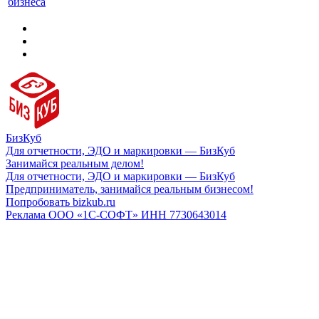
бизнеса
БизКуб
Для отчетности, ЭДО и маркировки — БизКуб
Занимайся реальным делом!
Для отчетности, ЭДО и маркировки — БизКуб
Предприниматель, занимайся реальным бизнесом!
Попробовать bizkub.ru
Реклама ООО «1С-СОФТ» ИНН 7730643014