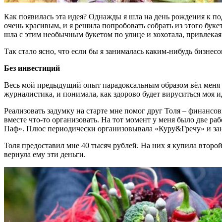
Как появилась эта идея? Однажды я шла на день рождения к под
очень красивым, и я решила попробовать собрать из этого букет
шла с этим необычным букетом по улице и хохотала, привлекая
Так стало ясно, что если бы я занималась каким-нибудь бизнесо
Без инвестиций
Весь мой предыдущий опыт парадоксальным образом вёл меня к 
журналистика, и понимала, как здорово будет вируситься моя и
Реализовать задумку на старте мне помог друг Толя – финансовы
вместе что-то организовать. На тот момент у меня было две р
Паф». Плюс периодически организовывала «Куру&Гречу» и зан
Толя предоставил мне 40 тысяч рублей. На них я купила второй
вернула ему эти деньги.