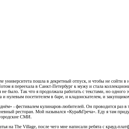
ле университета пошла в декретный отпуск, и чтобы не сойти в н
 Потом я переехала в Санкт-Петербург к мужу и стала коллекцио
я не было. Так что я продолжала работать с текстами, но одного 
ла и нулевым посетителем в баре, и кладоискателем, и закупщик
 днём» - фестивалем кулинаров-любителей. Он проводится раз в т
невный ресторан. Мой назывался «Кура&Греча». Еду я там при
в городские СМИ.
ья на The Village, после чего мне написали ребята с крауд-пла