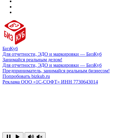
БизКуб
Для отчетности, ЭДО и маркировки — БизКуб
Занимайся реальным делом!
Для отчетности, ЭДО и маркировки — БизКуб
Предприниматель, занимайся реальным бизнесом!
Попробовать bizkub.ru
Реклама ООО «1С-СОФТ» ИНН 7730643014