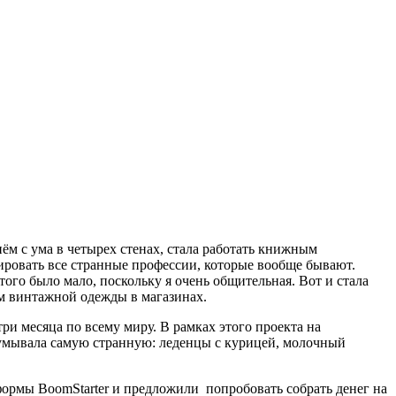
ём с ума в четырех стенах, стала работать книжным
нировать все странные профессии, которые вообще бывают.
этого было мало, поскольку я очень общительная. Вот и стала
ом винтажной одежды в магазинах.
ри месяца по всему миру. В рамках этого проекта на
думывала самую странную: леденцы с курицей, молочный
тформы BoomStarter и предложили попробовать собрать денег на