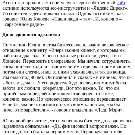
Агентство продвигает свои услуги через собственный
сайт
,
активно используются seo-инструменты и «Яндекс.Директ».
Из соцсетей задействованы только «Одноклассники» - как
говорит Юлия Клюева: «Наши люди – там». И, конечно –
«сарафанное радио».
Доля здорового идеализма
По мнению Юлии, в этом бизнесе очень важно человеческое
отношение к клиенту. «Вчера звонил клиент, с которым мы
работали два года. У него пожилые родители здесь, а он в
Лондоне. Перевозить их нереально. Мы начали сотрудничать,
когда они ещё ходили – нанимали им сиделок с проживанием,
потом они слегли, и мы за ними ухаживали, и так до конца.
Им было под 90 лет. Он позвонил и сказал: «Я не знаю, что бы
я без вас делал». У его родителей до последних минут была
забота, их любили, оберегали. Вот это важно. То, что он
принёс нам определённое количество денег, это тоже,
конечно, важно. Но человеческое отношение перевешивает.
Если бы мы не относились так к своим клиентам, мы бы
ничего не заработали», - говорит владелица «Леди Мэри».
Юлия вообще считает, что в успешном бизнесе доля здорового
идеализма обязательна. «Да, финансовый вопрос важен. Но
это не должно быть на первом месте. Первоначально тебе