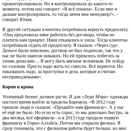
проконтролировала. Но я контролировала до какого-то
момента, потом она говорит: «Я всё поняла». Если мне и
дальше контролировать, то тогда зачем мне менеджер?», -
говорит Юлия.
В другой ситуации клиентка потребовала вернуть предоплату.
«Она предложила няне работать без договора, чтобы не
платить нам процент. Няня отказалась и ушла. Тогда клиентка
потребовала отдать ей предоплату. Я сказала: «Через суд».
Деньги были невелики, договор не был подписан, так что у
нас не было шансов никаких. Но ей пришлось побегать за
этими деньгами… Я могу быть мягким человеком. Не пойду
по головам. Просто надо жить по совести. Всё вернется. Но
наказывать надо, за проступки и дела, которые я считаю
несправедливыми».
Корни и крона
Успешный бизнес должен расти. И для «Леди Мэри» однажды
настало время выйти за пределы Барнаула. «В 2012 году
пришли люди и сказали: «Продайте нам франшизу». А у нас
её ещё не было. Но если есть спрос, то мы довольно быстро, за
два месяца, всё оформили - и в 2013 году продали первую
франшизу в Горно-Алтайск. Потом мы открыли филиал. Я
сразу понимала, что с филиалом работы будет больше, но мне