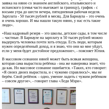
заявка на няню со знанием английского, итальянского и
испанского (семья часто выезжает за границу), график - с
восьми утра до шести вечера, пятидневная рабочая неделя.
Зарплата - 50 тысяч рублей в месяц. Для Барнаула – это очень
и очень хорошо. И мы нашли такую няню, у нас есть такие
люди».
«Наш кадровый резерв – это школы, детские сады, в том числе
– частные. В Барнауле на зарплату в 50 тысяч рублей можно
выдернуть человека почти хоть откуда. Есть люди, которым
нужен определённый доход, и я знаю, что они ко мне уйдут,
если у меня будет достойное предложение», - поясняет Юлия.
В массовом сознании няней может быть всякая женщина,
которая сама вырастила ребёнка - она же наверняка знает, что
да как. Но массовое сознание ошибается. «Таких, кто говорит:
«Я своих двоих вырастила, и с чужими справлюсь!», мы не
берём. Свой ребёнок – одно, умение ладить с чужим ребёнком
– совсем другое», - говорит глава «Леди Мэри».