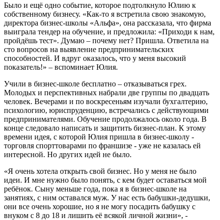
Было и ещё одно событие, которое подтолкнуло Юлию к
собственному бизнесу. «Как-то я встретила свою знакомую,
директора бизнес-школы «Альфа», она рассказала, что фирма
выиграла тендер на обучение, и предложила: «Приходи к нам,
пройдёшь тест». Думаю – почему нет? Пришла. Ответила на
сто вопросов на выявление предпринимательских
способностей. И вдруг оказалось, что у меня высокий
показатель!» – вспоминает Юлия.
Учили в бизнес-школе бесплатно – отказываться грех.
Молодых и перспективных набрали две группы по двадцать
человек. Вечерами и по воскресеньям изучали бухгалтерию,
психологию, юриспруденцию, встречались с действующими
предпринимателями. Обучение продолжалось около года. В
конце следовало написать и защитить бизнес-план. К этому
времени идея, с которой Юлия пришла в бизнес-школу -
торговля спорттоварами по франшизе - уже не казалась ей
интересной. Но других идей не было.
«Я очень хотела открыть свой бизнес. Но у меня не было
идеи. И мне нужно было понять, с кем будет оставаться мой
ребёнок. Сыну меньше года, пока я в бизнес-школе на
занятиях, с ним оставался муж. У нас есть бабушки-дедушки,
они все очень хорошие, но я не могу посадить бабушку с
внуком с 8 до 18 и лишить её всякой личной жизни», -