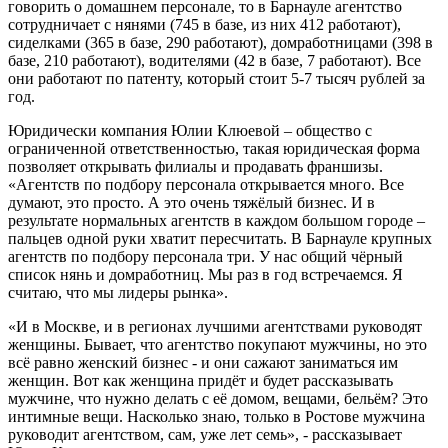
говорить о домашнем персонале, то в Барнауле агентство
сотрудничает с нянями (745 в базе, из них 412 работают),
сиделками (365 в базе, 290 работают), домработницами (398 в
базе, 210 работают), водителями (42 в базе, 7 работают). Все
они работают по патенту, который стоит 5-7 тысяч рублей за
год.
Юридически компания Юлии Клюевой – общество с
ограниченной ответственностью, такая юридическая форма
позволяет открывать филиалы и продавать франшизы.
«Агентств по подбору персонала открывается много. Все
думают, это просто. А это очень тяжёлый бизнес. И в
результате нормальных агентств в каждом большом городе –
пальцев одной руки хватит пересчитать. В Барнауле крупных
агентств по подбору персонала три. У нас общий чёрный
список нянь и домработниц. Мы раз в год встречаемся. Я
считаю, что мы лидеры рынка».
«И в Москве, и в регионах лучшими агентствами руководят
женщины. Бывает, что агентство покупают мужчины, но это
всё равно женский бизнес - и они сажают заниматься им
женщин. Вот как женщина придёт и будет рассказывать
мужчине, что нужно делать с её домом, вещами, бельём? Это
интимные вещи. Насколько знаю, только в Ростове мужчина
руководит агентством, сам, уже лет семь», - рассказывает