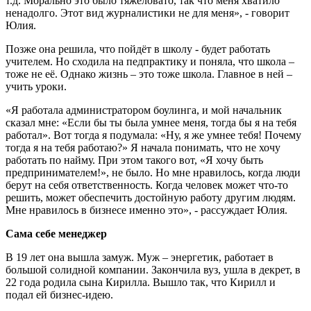
т.д. Морально это было тяжеловато, так что меня хватило
ненадолго. Этот вид журналистики не для меня», - говорит
Юлия.
Позже она решила, что пойдёт в школу - будет работать
учителем. Но сходила на педпрактику и поняла, что школа –
тоже не её. Однако жизнь – это тоже школа. Главное в ней –
учить уроки.
«Я работала администратором боулинга, и мой начальник
сказал мне: «Если бы ты была умнее меня, тогда бы я на тебя
работал». Вот тогда я подумала: «Ну, я же умнее тебя! Почему
тогда я на тебя работаю?» Я начала понимать, что не хочу
работать по найму. При этом такого вот, «Я хочу быть
предпринимателем!», не было. Но мне нравилось, когда люди
берут на себя ответственность. Когда человек может что-то
решить, может обеспечить достойную работу другим людям.
Мне нравилось в бизнесе именно это», - рассуждает Юлия.
Сама себе менеджер
В 19 лет она вышла замуж. Муж – энергетик, работает в
большой солидной компании. Закончила вуз, ушла в декрет, в
22 года родила сына Кирилла. Вышло так, что Кирилл и
подал ей бизнес-идею.