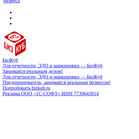
бизнеса
БизКуб
Для отчетности, ЭДО и маркировки — БизКуб
Занимайся реальным делом!
Для отчетности, ЭДО и маркировки — БизКуб
Предприниматель, занимайся реальным бизнесом!
Попробовать bizkub.ru
Реклама ООО «1С-СОФТ» ИНН 7730643014