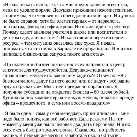
«Начала искать няню. То, что мне предоставляли агентства,
меня не удовлетворяло. Девушки приходили некомпетентные,
я понимала, что человек на собеседовании мне врёт. Ни у кого
не было справок, хотя бы элементарных – от нарколога,
психиатра, флюорография, кровь. Но вы же идёте к ребенку!
Почему сдают анализы учителя в школе или воспитатели в
детском саду, а няни - нет?! Искала няню и через интернет-
ресурсы – там ситуация оказалась ещё хуже. Я начала
понимать, что эта ниша в Барнауле не проработана. И в итоге
написала бизнес-план запуска такого агентства».
«По окончании бизнес-школы нас всех направили в центр
занятости для трудоустройства. Девушка-специалист
спрашивает: «Будете по вакансиям ходить?» Отвечаю: «Я с
бизнес-планом, дадут на него денег или не дадут - всё равно
буду открываться». Мы с ней прекрасно поработали. Я
получила субсидию на открытие бизнеса – 60 тысяч рублей.
Купила на них компьютер, кое-какую мебель, оплатила аренду
офиса – крошечного, в семь или восемь квадратов».
«Я была одна – сама у себя менеджер, принципиально - мне
надо было понять, как всё работает. Дала рекламу. На тот
момент у меня уже было человек двадцать персонала. И я их
всех очень быстро трудоустроила. Оказалось, потребность
велика. В первый же месяц я заработала около 60 тысяч.