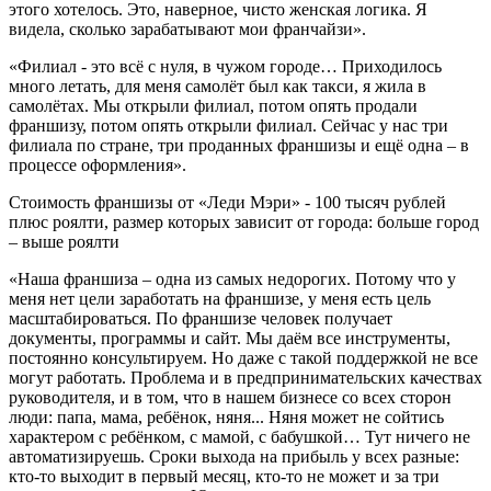
этого хотелось. Это, наверное, чисто женская логика. Я
видела, сколько зарабатывают мои франчайзи».
«Филиал - это всё с нуля, в чужом городе… Приходилось
много летать, для меня самолёт был как такси, я жила в
самолётах. Мы открыли филиал, потом опять продали
франшизу, потом опять открыли филиал. Сейчас у нас три
филиала по стране, три проданных франшизы и ещё одна – в
процессе оформления».
Стоимость франшизы от «Леди Мэри» - 100 тысяч рублей
плюс роялти, размер которых зависит от города: больше город
– выше роялти
«Наша франшиза – одна из самых недорогих. Потому что у
меня нет цели заработать на франшизе, у меня есть цель
масштабироваться. По франшизе человек получает
документы, программы и сайт. Мы даём все инструменты,
постоянно консультируем. Но даже с такой поддержкой не все
могут работать. Проблема и в предпринимательских качествах
руководителя, и в том, что в нашем бизнесе со всех сторон
люди: папа, мама, ребёнок, няня... Няня может не сойтись
характером с ребёнком, с мамой, с бабушкой… Тут ничего не
автоматизируешь. Сроки выхода на прибыль у всех разные:
кто-то выходит в первый месяц, кто-то не может и за три