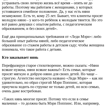
устраивать свою личную жизнь всё время – опять не до
работы. Поэтому мы работаем с женщинами, у которых
устоявшееся семейное положение. Да, у нас есть няни
незамужние. Есть те, кому 25 лет. Бывает, что клиенты просят
молодую няню - у кого-то ребёнок к молодым тянется. Но это
всё равно девушки с опытом работы, с педагогическим
образованием, и без своих детей».
Ещё два принципиальных требования от «Леди Мэри»: либо
большой опыт работы няней, либо педагогическое
образование со стажем работы в детском саду; чтобы женщина
понимала, что такое работа с детьми.
Кто заказывает нянь
Перефразируя старое стихотворение, можно сказать: «Няни
всякие нужны, няни всякие важны!» Есть семьи, которые
просят мягкую и добрую няню для своих детей. Но чаще –
строгую. Агентство неспроста названо «Леди Мэри» – как ни
удивительно, но образ строгой Мэри Поппинс, которая
приучила ходить по струнке не только детей, но всю семью,
очень даже востребован.
«Таких нянь многие просят. Потому что если в семье
мальчики – то должна быть Мэри Поппинс. Или, например,