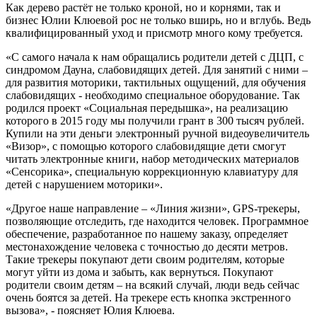
Как дерево растёт не только кроной, но и корнями, так и
бизнес Юлии Клюевой рос не только вширь, но и вглубь. Ведь
квалифицированный уход и присмотр много кому требуется.
«С самого начала к нам обращались родители детей с ДЦП, с
синдромом Дауна, слабовидящих детей. Для занятий с ними –
для развития моторики, тактильных ощущений, для обучения
слабовидящих - необходимо специальное оборудование. Так
родился проект «Социальная передышка», на реализацию
которого в 2015 году мы получили грант в 300 тысяч рублей.
Купили на эти деньги электронный ручной видеоувеличитель
«Визор», с помощью которого слабовидящие дети смогут
читать электронные книги, набор методических материалов
«Сенсорика», специальную коррекционную клавиатуру для
детей с нарушением моторики».
«Другое наше направление – «Линия жизни», GPS-трекеры,
позволяющие отследить, где находится человек. Программное
обеспечение, разработанное по нашему заказу, определяет
местонахождение человека с точностью до десяти метров.
Такие трекеры покупают дети своим родителям, которые
могут уйти из дома и забыть, как вернуться. Покупают
родители своим детям – на всякий случай, люди ведь сейчас
очень боятся за детей. На трекере есть кнопка экстренного
вызова», - поясняет Юлия Клюева.