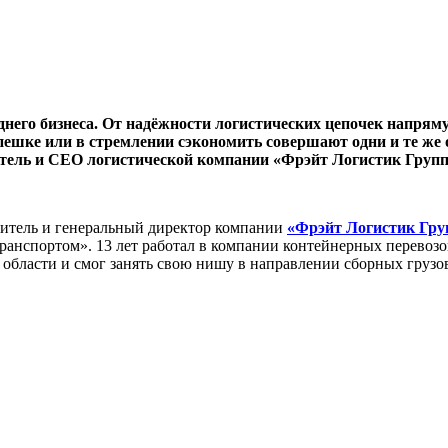
днего бизнеса. От надёжности логистических цепочек напрям
пешке или в стремлении сэкономить совершают одни и те же 
дитель и CEO логистической компании «Фрэйт Логистик Групп
дитель и генеральный директор компании
«Фрэйт Логистик Гру
ранспортом». 13 лет работал в компании контейнерных перевоз
 области и смог занять свою нишу в направлении сборных груз