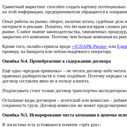
Грамотный маркетинг способен создать картину потенциально
на этой информации, предприниматели обращаются к понравивш
Опыт работы на рынке, оборот, наличие штата, судебные дела и
интернете и рекламе. Понятно, что беглым взглядом сложно раз
рынке. Слабое знание законодательства, таможенных процедур,
закрытию его компании. Поэтому чем больше компания на рын
Кроме того, онлайн-сервисы вроде
«1СПАРК-Риски»
или
Един
примеру, на банкрота или неблагонадёжного оператора.
Ошибка №4. Пренебрежение к содержанию договора
Ещё одна «вредная привычка» – не читать договор либо читат
правовых разбирательств и тому подобное. Поэтому нередки с
договор составлен явно не в пользу клиента.
Подписывать стоит только договор транспортно-экспедиторско
Остальные виды договоров – агентский или комиссии – добавят
сохранность груза. Договор комиссии же может предусматрива
Ошибка №5. Игнорирование места компании в цепочке исп
В логистике есть устоявшееся понятие «трёх рук»: