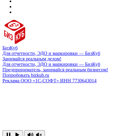
БизКуб
Для отчетности, ЭДО и маркировки — БизКуб
Занимайся реальным делом!
Для отчетности, ЭДО и маркировки — БизКуб
Предприниматель, занимайся реальным бизнесом!
Попробовать bizkub.ru
Реклама ООО «1С-СОФТ» ИНН 7730643014