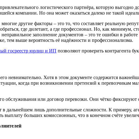
 привлекательного логистического партнёра, которую выгодно 
ейся компании. Но она может оказаться далеко не такой идеаль
 многие другие факторы – это то, что составляет реальную репу
обраться, где дилетант, а где профессионал. Но, как минимум, 
 неправильное заполнение документов – это те ошибки в работе 
ке, тем выше вероятность её надёжности и профессионализма.
ый госреестр юрлиц и ИП
позволяют проверить контрагента букв
ь его невнимательно. Хотя в этом документе содержится важне
итуации, когда при возникновении претензий к перевозчикам ма
го обслуживания или договор перевозки. Они чётко фиксируют 
 в дальнейшем лишь дополнительные сложности. К примеру, аген
ть выплату больших комиссионных, что в конечном счёте увели
олнителей